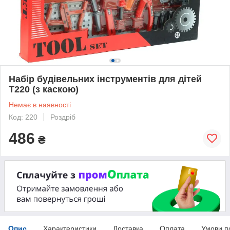
Набір будівельних інструментів для дітей
T220 (з каскою)
Немає в наявності
Код: 220
Роздріб
486
₴
Опис
Характеристики
Доставка
Оплата
Умови п