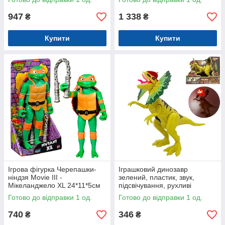
947
1 338
₴
₴
Купити
Купити
Ігрова фігурка Черепашки-
Іграшковий динозавр
ніндзя Мovie III -
зелений, пластик, звук,
Мікеланджело XL 24*11*5см
підсвічування, рухливі
(83223)
кінцівки, 10*29*15см (NY083-
Готово до відправки 1 од.
Готово до відправки 1 од.
A)
740
346
₴
₴