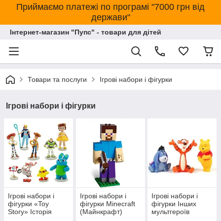
Приймаємо платежі по програмі "7000 грн від
держави"
Інтернет-магазин "Пупс" - товари для дітей
Товари та послуги
Ігрові набори і фігурки
Ігрові набори і фігурки
Ігрові набори і
Ігрові набори і
Ігрові набори і
фігурки «Toy
фігурки Minecraft
фігурки Інших
Story» Історія
(Майнкрафт)
мультгероїв
іграшок