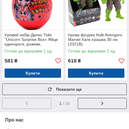
Ігровий набір Данко Тойс
Ігрова фігурка Hulk Avengers
"Unicorn Surprise Box» Яйце
Marvel Халк іграшка 30 см
єдинорога, рожеве,
(3321B)
українську мову, 30х20 см
Готово до відправки 1 од.
Готово до відправки 2 од.
(USB-01-01U)
581
618
₴
₴
Купити
Купити
Показати ще
1
/ 16
Про нас