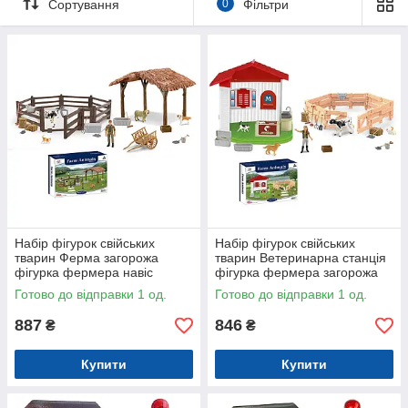
Сортування
0
Фільтри
Набір фігурок свійських
Набір фігурок свійських
тварин Ферма загорожа
тварин Ветеринарна станція
фігурка фермера навіс
фігурка фермера загорожа
повозка 38 елементів
інструменти аксесуари
Готово до відправки 1 од.
Готово до відправки 1 од.
(Q9899ZJ93)
(Q9899ZJ92)
887
846
₴
₴
Купити
Купити