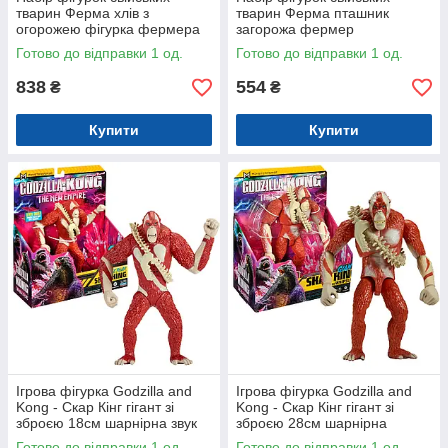
тварин Ферма хлів з
тварин Ферма пташник
огорожею фігурка фермера
загорожа фермер
тачка аксесуари (Q9899ZJ94)
інструменти (Q9899ZJ91)
Готово до відправки 1 од.
Готово до відправки 1 од.
838
554
₴
₴
Купити
Купити
Ігрова фігурка Godzilla and
Ігрова фігурка Godzilla and
Kong - Скар Кінг гігант зі
Kong - Скар Кінг гігант зі
зброєю 18см шарнірна звук
зброєю 28см шарнірна
(35508G)
(35553)
Готово до відправки 1 од.
Готово до відправки 1 од.