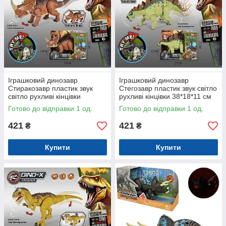
Іграшковий динозавр
Іграшковий динозавр
Стиракозавр пластик звук
Стегозавр пластик звук світло
світло рухливі кінцівки
рухливі кінцівки 38*18*11 см
37*19*11 см (BG1007DK-1)
(BG1006DK-1)
Готово до відправки 1 од.
Готово до відправки 1 од.
421
421
₴
₴
Купити
Купити