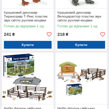
Іграшковий динозавр
Іграшковий динозавр
Тиранозавр Т-Рекс пластик
Велоцираптор пластик звук
звук світло рухливі кінцівки
світло рухливі кінцівки
29*8,5*10 см (D-36B)
22*7*11 см (D-36E)
Готово до відправки 1 од.
Готово до відправки 1 од.
241
218
₴
₴
Купити
Купити
Набір фігурок свійських
Набір фігурок свійських