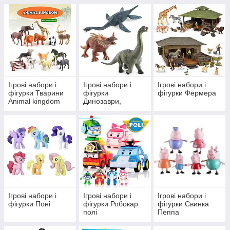
Ігрові набори і
Ігрові набори і
Ігрові набори і
фігурки Тварини
фігурки
фігурки Фермера
Animal kingdom
Динозаври,
дракони
Ігрові набори і
Ігрові набори і
Ігрові набори і
фігурки Поні
фігурки Робокар
фігурки Свинка
полі
Пеппа