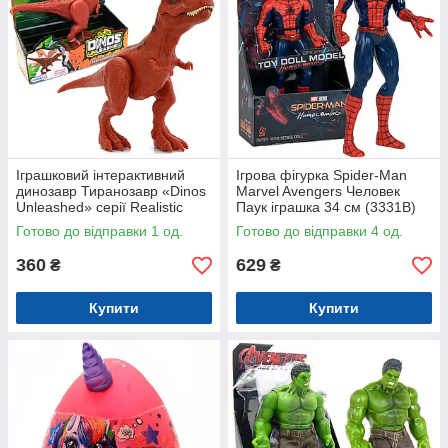
Іграшковий інтерактивний
Ігрова фігурка Spider-Man
динозавр Тиранозавр «Dinos
Marvel Avengers Человек
Unleashed» серії Realistic
Паук іграшка 34 см (3331B)
звук 13*25*7 см (31123T)
Готово до відправки 1 од.
Готово до відправки 4 од.
360
629
₴
₴
Купити
Купити