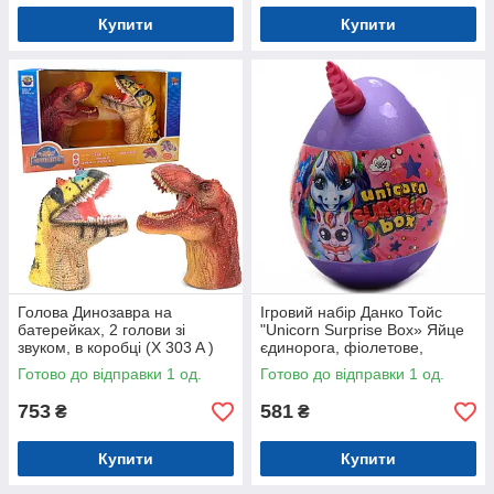
Купити
Купити
Голова Динозавра на
Ігровий набір Данко Тойс
батерейках, 2 голови зі
"Unicorn Surprise Box» Яйце
звуком, в коробці (X 303 A )
єдинорога, фіолетове,
українську мову, 30х20 см
Готово до відправки 1 од.
Готово до відправки 1 од.
(USB-01-01U)
753
581
₴
₴
Купити
Купити