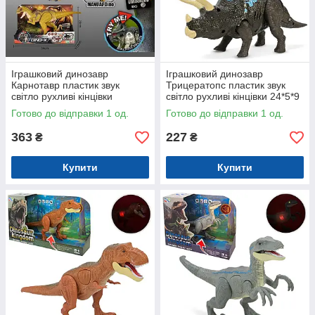
Іграшковий динозавр
Іграшковий динозавр
Карнотавр пластик звук
Трицератопс пластик звук
світло рухливі кінцівки
світло рухливі кінцівки 24*5*9
40*17*11 см (BG1002SR-1)
см (D-36C)
Готово до відправки 1 од.
Готово до відправки 1 од.
363
227
₴
₴
Купити
Купити