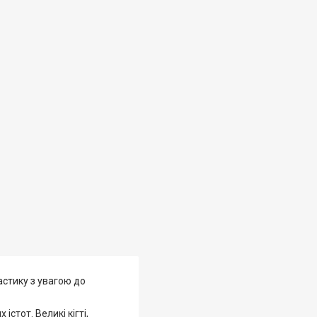
астику з увагою до
тот. Великі кігті,