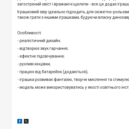
загострений хвіст і вражаючі щелепи - все це додає іграш
Іграшковий звір ідеально підходить для сюжетно-рольових 
також грати з іншими іграшками, будуючи власну динозав
Особливості:
- реалістичний дизайн;
- відтворює звук гарчання;
- ефектне підсвічування;
- рухливі кінцівки;
- працює від батарейок (додаються);
- іграшка розвиває фантазію, творче мислення та стимулю
- модель може використовуватись у якості освітнього ін