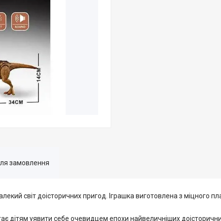
для замовлення
лекий світ доісторичних пригод. Іграшка виготовлена з міцного пл
є дітям уявити себе очевидцем епохи найвеличніших доісторичних іс