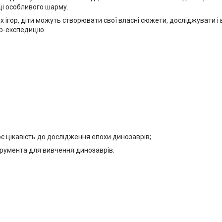
ці особливого шарму.
ігор, діти можуть створювати свої власні сюжети, досліджувати і в
р-експедицію.
є цікавість до дослідження епохи динозаврів;
струмента для вивчення динозаврів.