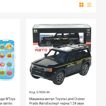
G7605-44
оди WToys
Машинка метал Toyota Land Cruiser
и світло
Prado АвтоЕксперт чорна 1:24 звук