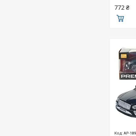
772 ₴
AP-18