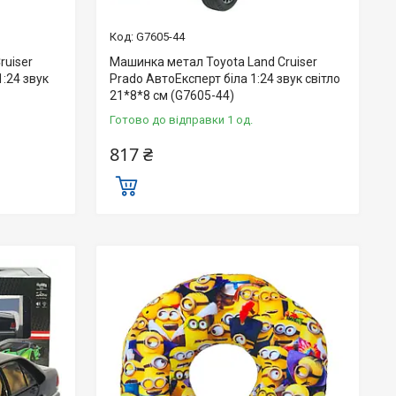
G7605-44
ruiser
Машинка метал Toyota Land Cruiser
:24 звук
Prado АвтоЕксперт біла 1:24 звук світло
21*8*8 см (G7605-44)
Готово до відправки 1 од.
817 ₴