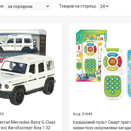
10
31645
етал Mercedes-Benz G-Class
Іграшковий пульт Смарт приг
ен) АвтоЕксперт біла 1:32
казки пісні скоромовки загадк