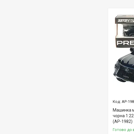
AP-19
Машинка м
чорна 1:22
(AP-1982)
Готово до 