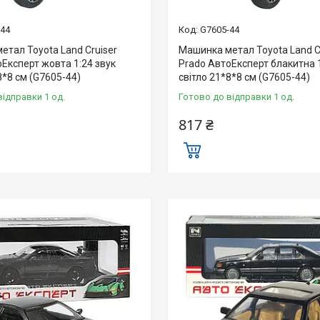
-44
G7605-44
етал Toyota Land Cruiser
Машинка метал Toyota Land C
Експерт жовта 1:24 звук
Prado АвтоЕксперт блакитна 1
8*8 см (G7605-44)
світло 21*8*8 см (G7605-44)
відправки 1 од.
Готово до відправки 1 од.
817 ₴