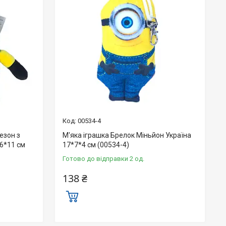
00534-4
езон з
М'яка іграшка Брелок Міньйон Україна
6*11 см
17*7*4 см (00534-4)
Готово до відправки 2 од.
138 ₴