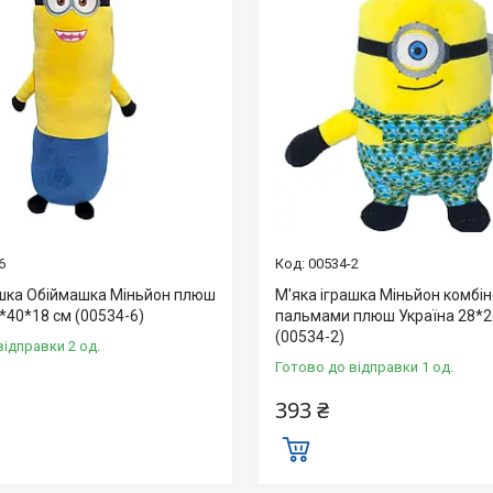
6
00534-2
ашка Обіймашка Міньйон плюш
М'яка іграшка Міньйон комбін
*40*18 см (00534-6)
пальмами плюш Україна 28*2
(00534-2)
відправки 2 од.
Готово до відправки 1 од.
393 ₴