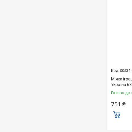
00534-
М'яка ігр
Україна 68
Готово до 
751 ₴