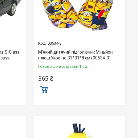
00534-3
z S-Class
М'який дитячий підголівник Міньйон
 звук
плюш Україна 31*31*8 см (00534-3)
Готово до відправки 1 од.
365 ₴