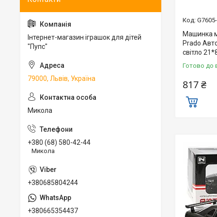
G7605
Машинка м
Інтернет-магазин іграшок для дітей
Prado Авто
"Пупс"
світло 21*
Готово до 
79000, Львів, Україна
817 ₴
Микола
+380 (68) 580-42-44
Микола
+380685804244
+380665354437