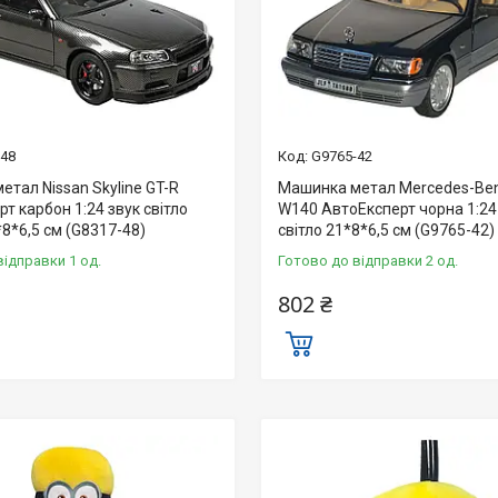
-48
G9765-42
тал Nissan Skyline GT-R
Машинка метал Mercedes-Ben
т карбон 1:24 звук світло
W140 АвтоЕксперт чорна 1:24
*8*6,5 см (G8317-48)
світло 21*8*6,5 см (G9765-42)
відправки 1 од.
Готово до відправки 2 од.
802 ₴