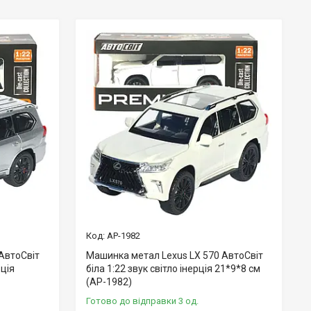
AP-1982
АвтоСвіт
Машинка метал Lexus LX 570 АвтоСвіт
рція
біла 1:22 звук світло інерція 21*9*8 см
(AP-1982)
Готово до відправки 3 од.