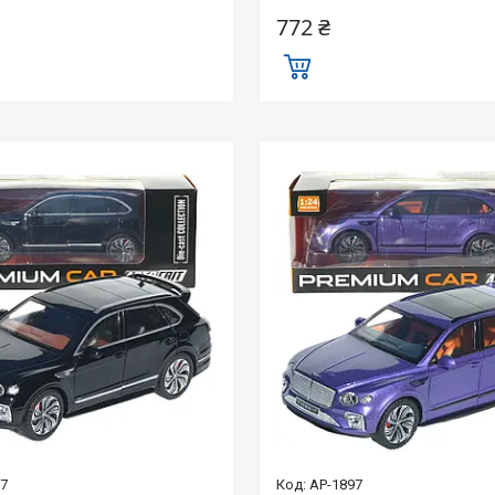
772 ₴
97
AP-1897