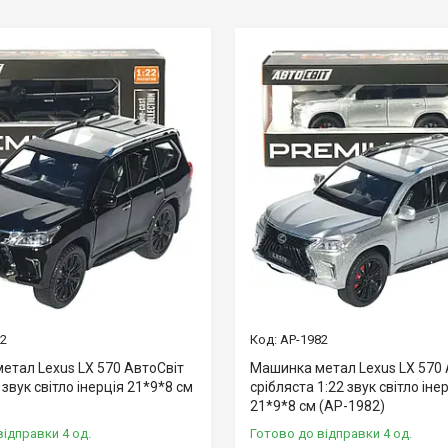
82
AP-1982
етал Lexus LX 570 АвтоСвіт
Машинка метал Lexus LX 570 
 звук світло інерція 21*9*8 см
срібляста 1:22 звук світло іне
21*9*8 см (AP-1982)
відправки 4 од.
Готово до відправки 4 од.