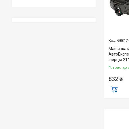
G8317
Машинка ме
АвтоЕкспер
інерція 21
Готово до 
832 ₴