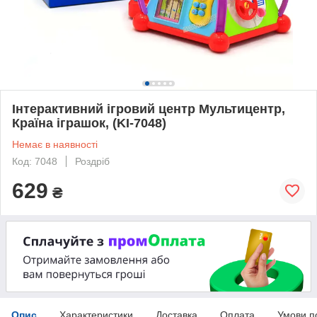
Інтерактивний ігровий центр Мультицентр,
Країна іграшок, (KI-7048)
Немає в наявності
Код: 7048
Роздріб
629
₴
Опис
Характеристики
Доставка
Оплата
Умови п