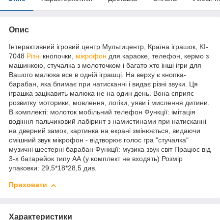
Опис
Інтерактивний ігровий центр Мультицентр, Країна іграшок, KI-
7048
Різні
кнопочки,
мікрофон
для караоке, телефон, кермо з
машинкою, стучалка з молоточком і багато хто інші ігри для
Вашого малюка все в одній іграшці. На верху є кнопка-
барабан, яка блимає при натисканні і видає різні звуки. Ця
іграшка зацікавить малюка не на один день. Вона сприяє
розвитку моторики, мовлення, логіки, уяви і мислення дитини.
В комплекті: молоток мобільний телефон Функції: імітація
водіння пальчиковий лабіринт з намистинами при натисканні
на дверний замок, картинка на екрані змінюється, видаючи
смішний звук мікрофон - відтворює голос гра "стучалка"
музичні шестерні барабан Функції: музика звук світ Працює від
3-х батарейок типу АА (у комплект не входять) Розмір
упаковки: 29,5*18*28,5 див.
Приховати
Характеристики