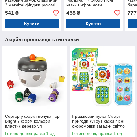
Казковий замок блакитний
Малюка TK Group пісні
казк
2 магнітні фігурки рухомі
казки цифри ноти
бара
елементи (8603)
пальчикові ігри барабан
годи
541
458
777
₴
₴
укр мова (27775)
тріс
Купити
Купити
Акційні пропозиції та новинки
Сортер у формі яблука Top
Іграшковий пульт Смарт
Bright 7 форм кольори
пригоди WToys казки пісні
пластик дерево уп
скоромовки загадки світло
16,6*15,2*17,6см (121009)
укр мова 15,5*7*2,5 см
Готово до відправки 1 од.
Готово до відправки 1 од.
(31645)