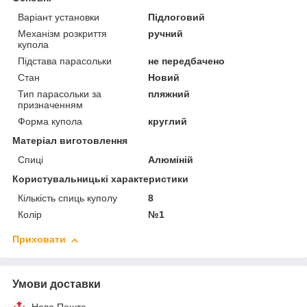
Варіант установки
Підлоговий
Механізм розкриття
ручний
купола
Підстава парасольки
не передбачено
Стан
Новий
Тип парасольки за
пляжний
призначенням
Форма купола
круглий
Матеріал виготовлення
Спиці
Алюміній
Користувальницькі характеристики
Кількість спиць куполу
8
Колір
№1
Приховати
Умови доставки