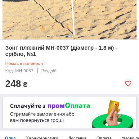
Зонт пляжний МН-0037 (діаметр - 1.8 м) -
срібло, №1
Немає в наявності
Код: МН-0037
Роздріб
248
₴
Опис
Характеристики
Доставка
Оплата
Умови п