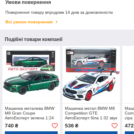
Умови повернення
Повернення товару впродовж 14 днів за домовленістю
Всі умови повернення
Подібні товари компанії
Машинка металева BMW
Машинка метал BMW M8
Маш
M8 Gran Coupe
Competition GTE
Comp
АвтоЕксперт зелена 1:24
АвтоЕксперт біла 1:32 звук
сіра
звук світло відкр двері
світло інерція 16*7*4 см
інер
740
536
472
₴
₴
капот багажник (1340-03)
(LF-46311)
9373