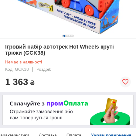
Ігровий набір автотрек Hot Wheels круті
трюки (GCK38)
Немає в наявності
Код: GCK38
Роздріб
1 363
₴
арактеристики
Доставка
Оплата
Умови повернення