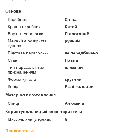
Основні
Виробник
China
Країна виробник
Китай
Варіант установки
Підлоговий
Механізм розкриття
ручний
купола
Підстава парасольки
не передбачено
Стан
Новий
Тип парасольки за
пляжний
призначенням
Форма купола
круглий
Колір
Різні кольори
Матеріал виготовлення
Спиці
Алюміній
Користувальницькі характеристики
Кількість спиць куполу
8
Приховати