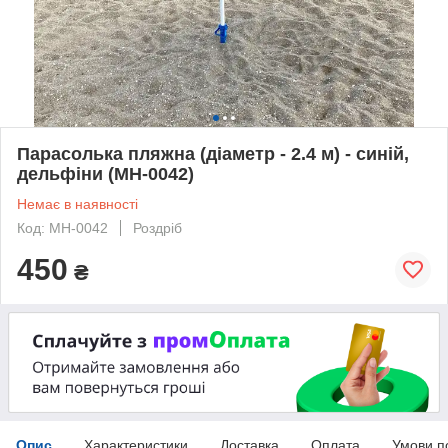
Парасолька пляжна (діаметр - 2.4 м) - синій,
дельфіни (MH-0042)
Немає в наявності
Код: МН-0042
Роздріб
450
₴
Опис
Характеристики
Доставка
Оплата
Умови п