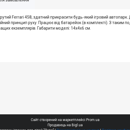
утий Ferrari 458, здатний прикрасити будь-який ігровий автопарк.
йний принцип руху. Працює від батарейок (в комплекті). З таким 
ащих екземплярів. Габарити моделі: 14х4х6 см.
Сайт створений на маркетплейсі
Prom.ua
Продавець на Bigl.ua