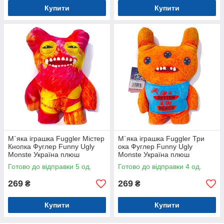
Купити
Купити
М`яка іграшка Fuggler Містер
М`яка іграшка Fuggler Три
Кнопка Фуглер Funny Ugly
ока Фуглер Funny Ugly
Monste Україна плюш
Monste Україна плюш
24*16*5см (00516-4)
24*16*5см (00516-5)
Готово до відправки 5 од.
Готово до відправки 4 од.
269
269
₴
₴
Купити
Купити