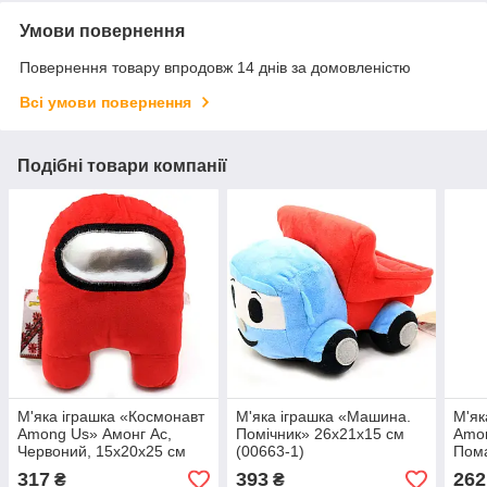
Умови повернення
Повернення товару впродовж 14 днів за домовленістю
Всі умови повернення
Подібні товари компанії
М'яка іграшка «Космонавт
М'яка іграшка «Машина.
М'як
Among Us» Амонг Ас,
Помічник» 26х21х15 см
Amon
Червоний, 15х20х25 см
(00663-1)
Пома
(00006-04)
см (
317
393
262
₴
₴