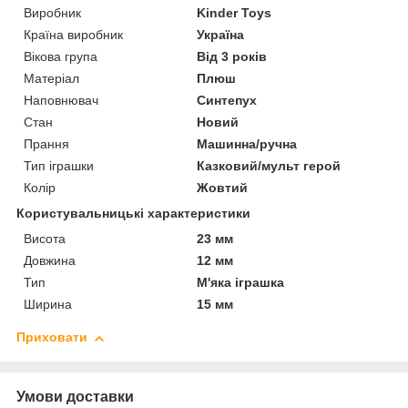
Виробник
Kinder Toys
Країна виробник
Україна
Вікова група
Від 3 років
Матеріал
Плюш
Наповнювач
Синтепух
Стан
Новий
Прання
Машинна/ручна
Тип іграшки
Казковий/мульт герой
Колір
Жовтий
Користувальницькі характеристики
Висота
23 мм
Довжина
12 мм
Тип
М'яка іграшка
Ширина
15 мм
Приховати
Умови доставки