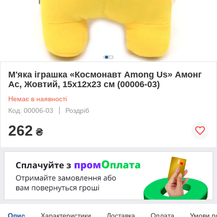
М'яка іграшка «Космонавт Among Us» Амонг
Ас, Жовтий, 15х12х23 см (00006-03)
Немає в наявності
Код: 00006-03
Роздріб
262
₴
Опис
Характеристики
Доставка
Оплата
Умови п