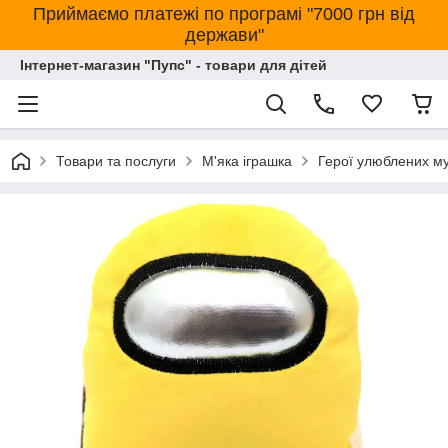
Приймаємо платежі по програмі "7000 грн від
держави"
Інтернет-магазин "Пупс" - товари для дітей
Товари та послуги
М'яка іграшка
Герої улюблених му