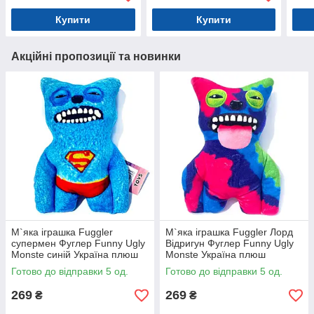
Купити
Купити
Акційні пропозиції та новинки
М`яка іграшка Fuggler
М`яка іграшка Fuggler Лорд
супермен Фуглер Funny Ugly
Відригун Фуглер Funny Ugly
Monste синій Україна плюш
Monste Україна плюш
25*17*6см (00516-3)
24*16*5см (00516-6)
Готово до відправки 5 од.
Готово до відправки 5 од.
269
269
₴
₴