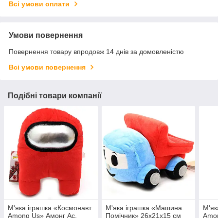
Всі умови оплати
Умови повернення
Повернення товару впродовж 14 днів за домовленістю
Всі умови повернення
Подібні товари компанії
М'яка іграшка «Космонавт
М'яка іграшка «Машина.
М'як
Among Us» Амонг Ас,
Помічник» 26х21х15 см
Amon