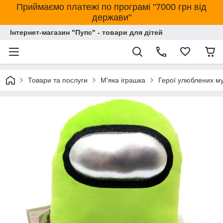
Приймаємо платежі по програмі "7000 грн від
держави"
Інтернет-магазин "Пупс" - товари для дітей
Товари та послуги
М'яка іграшка
Герої улюблених му