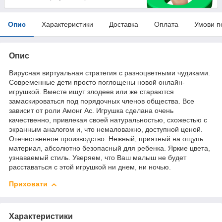
Опис
Характеристики
Доставка
Оплата
Умови п
Опис
Вирусная виртуальная стратегия с разноцветными чудиками.
Современные дети просто поглощены новой онлайн-
игрушкой. Вместе ищут злодеев или же стараются
замаскироваться под порядочных членов общества. Все
зависит от роли Амонг Ас. Игрушка сделана очень
качественно, привлекая своей натуральностью, схожестью с
экранным аналогом и, что немаловажно, доступной ценой.
Отечественное производство. Нежный, приятный на ощупь
материал, абсолютно безопасный для ребенка. Яркие цвета,
узнаваемый стиль. Уверяем, что Ваш малыш не будет
расставаться с этой игрушкой ни днем, ни ночью.
Приховати
Характеристики