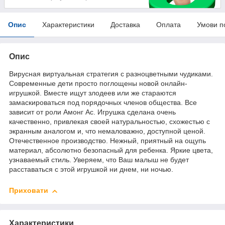
Опис
Характеристики
Доставка
Оплата
Умови п
Опис
Вирусная виртуальная стратегия с разноцветными чудиками.
Современные дети просто поглощены новой онлайн-
игрушкой. Вместе ищут злодеев или же стараются
замаскироваться под порядочных членов общества. Все
зависит от роли Амонг Ас. Игрушка сделана очень
качественно, привлекая своей натуральностью, схожестью с
экранным аналогом и, что немаловажно, доступной ценой.
Отечественное производство. Нежный, приятный на ощупь
материал, абсолютно безопасный для ребенка. Яркие цвета,
узнаваемый стиль. Уверяем, что Ваш малыш не будет
расставаться с этой игрушкой ни днем, ни ночью.
Приховати
Характеристики