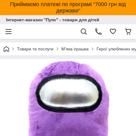
Приймаємо платежі по програмі "7000 грн від
держави"
Інтернет-магазин "Пупс" - товари для дітей
Товари та послуги
М'яка іграшка
Герої улюблених му