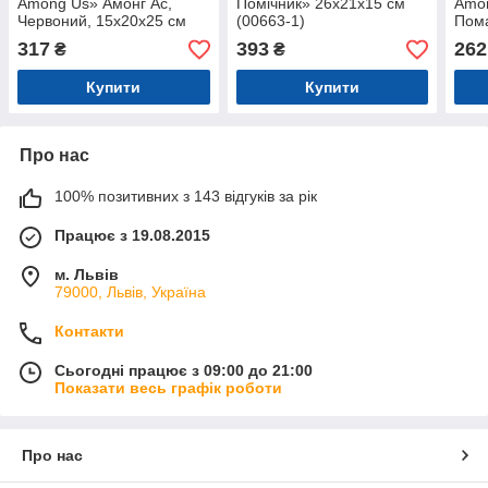
Among Us» Амонг Ас,
Помічник» 26х21х15 см
Amon
Червоний, 15х20х25 см
(00663-1)
Пома
(00006-04)
см (
317
393
262
₴
₴
Купити
Купити
Про нас
100% позитивних з 143 відгуків за рік
Працює з 19.08.2015
м. Львів
79000, Львів, Україна
Контакти
Сьогодні працює з 09:00 до 21:00
Показати весь графік роботи
Про нас