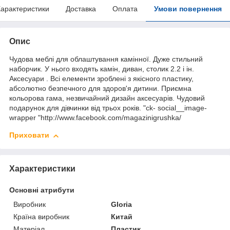
арактеристики
Доставка
Оплата
Умови повернення
Опис
Чудова меблі для облаштування камінної. Дуже стильний
наборчик. У нього входять камін, диван, столик 2.2 і ін.
Аксесуари . Всі елементи зроблені з якісного пластику,
абсолютно безпечного для здоров'я дитини. Приємна
кольорова гама, незвичайний дизайн аксесуарів. Чудовий
подарунок для дівчинки від трьох років. "ck- social__image-
wrapper "http://www.facebook.com/magazinigrushka/
Приховати
Характеристики
Основні атрибути
Виробник
Gloria
Країна виробник
Китай
Матеріал
Пластик