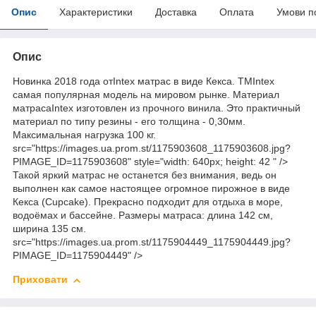
Опис
Характеристики
Доставка
Оплата
Умови п
Опис
Новинка 2018 года отIntex матрас в виде Кекса. ТМIntex
самая популярная модель на мировом рынке. Материал
матрасаIntex изготовлен из прочного винила. Это практичный
материал по типу резины - его толщина - 0,30мм.
Максимальная нагрузка 100 кг.
src="https://images.ua.prom.st/1175903608_1175903608.jpg?
PIMAGE_ID=1175903608" style="width: 640px; height: 42 " />
Такой яркий матрас не останется без внимания, ведь он
выполнен как самое настоящее огромное пирожное в виде
Кекса (Cupcake). Прекрасно подходит для отдыха в море,
водоёмах и бассейне. Размеры матраса: длина 142 см,
ширина 135 см.
src="https://images.ua.prom.st/1175904449_1175904449.jpg?
PIMAGE_ID=1175904449" />
Приховати