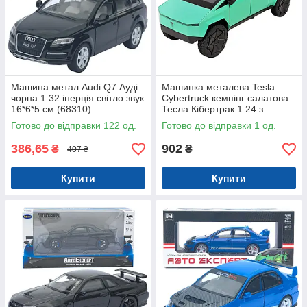
Машина метал Audi Q7 Ауді
Машинка металева Tesla
чорна 1:32 інерція світло звук
Cybertruck кемпінг салатова
16*6*5 см (68310)
Тесла Кібертрак 1:24 з
кухнею інерція звук світло
Готово до відправки 122 од.
Готово до відправки 1 од.
(AP7727)
386,65
902
₴
₴
407 ₴
Купити
Купити