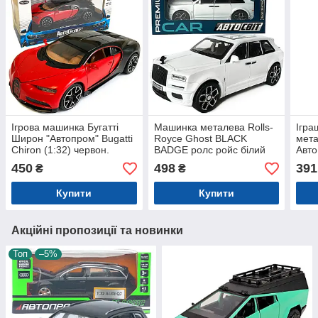
Ігрова машинка Бугатті
Машинка металева Rolls-
Ігра
Широн "Автопром" Bugatti
Royce Ghost BLACK
мет
Chiron (1:32) червон.
BADGE ролс ройс білий
Авто
інерц., світ, звук, відкр.
звук світло інерція відкр
джип
450
498
391
₴
₴
двері,14*6*5 см (LF -
двері капот Автосвіт
інерц
83880)
1:32,15*8*5,5см
бага
Купити
Купити
Акційні пропозиції та новинки
Топ
–5%