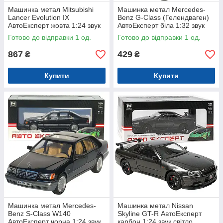
Машинка метал Mitsubishi
Машинка метал Mercedes-
Lancer Evolution IX
Benz G-Class (Гелендваген)
АвтоЕксперт жовта 1:24 звук
АвтоЕксперт біла 1:32 звук
світло 21*8*7 см (G8119-55)
світло (LF-80110)
Готово до відправки 1 од.
Готово до відправки 1 од.
867
429
₴
₴
Купити
Купити
Машинка метал Mercedes-
Машинка метал Nissan
Benz S-Class W140
Skyline GT-R АвтоЕксперт
АвтоЕксперт чорна 1:24 звук
карбон 1:24 звук світло