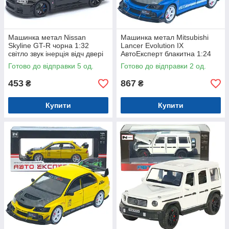
Машинка метал Nissan
Машинка метал Mitsubishi
Skyline GT-R чорна 1:32
Lancer Evolution IX
світло звук інерція відч двері
АвтоЕксперт блакитна 1:24
капот багаж (TK-13306)
звук світло 21*8*7 см (G8119-
Готово до відправки 5 од.
Готово до відправки 2 од.
55)
453
867
₴
₴
Купити
Купити