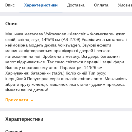
Опис
Характеристики
Доставка
Оплата
Умови 
Опис
Машинка металева Volkswagen «Автосвіт » Фольксваген джип
синій, світло, звук, 14*5*6 см (AS-2709) Реалістична металева і
неймовірна модель джипа Volkswagen. Звукові ефекти
машинки відтворюються при відкритті дверей і легкого
натискання на неї. Зроблена з металу. Всі двері, багажник і
капот відкриваються. Так само світяться передні і задні фари.
Все як у справжньому авто! Параметри: 14*5*6 см.
Харчування: батарейки (табл.) Колір синій Тип руху:
інерційний Популярна серія аналогів елітних авто. Можливість
зібрати круту колекцію машинок, яка стане чудовим прикраса
кімнати вашої дитини!
Приховати
Характеристики
Основні