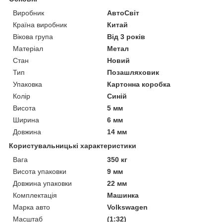
Виробник
АвтоСвіт
Країна виробник
Китай
Вікова група
Від 3 років
Матеріал
Метал
Стан
Новий
Тип
Позашляховик
Упаковка
Картонна коробка
Колір
Синій
Висота
5 мм
Ширина
6 мм
Довжина
14 мм
Користувальницькі характеристики
Вага
350 кг
Висота упаковки
9 мм
Довжина упаковки
22 мм
Комплектація
Машинка
Марка авто
Volkswagen
Масштаб
(1:32)