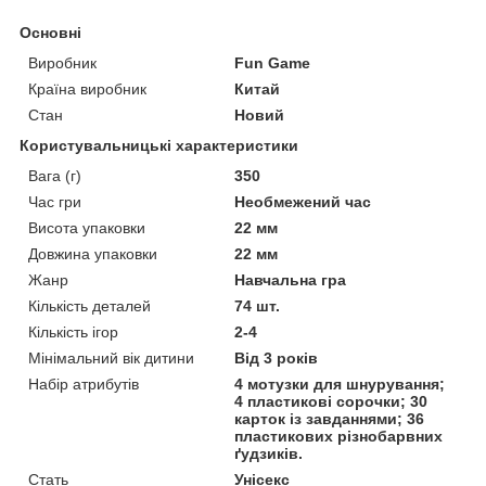
Основні
Виробник
Fun Game
Країна виробник
Китай
Стан
Новий
Користувальницькі характеристики
Вага (г)
350
Час гри
Необмежений час
Висота упаковки
22 мм
Довжина упаковки
22 мм
Жанр
Навчальна гра
Кількість деталей
74 шт.
Кількість ігор
2-4
Мінімальний вік дитини
Від 3 років
Набір атрибутів
4 мотузки для шнурування;
4 пластикові сорочки; 30
карток із завданнями; 36
пластикових різнобарвних
ґудзиків.
Стать
Унісекс