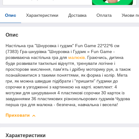
Опис
Характеристики
Доставка
Оплата
Умови п
Опис
Настільна гра "Шнуровка і гудзик" Fun Game 22*22*6 см
(7383) Гра-шнурівка "Шнуровка і Гудзик » Fun Game -
розвиваюча настільна гра для
малюків
. Граючись, дитина
буде розвивати тактильні відчуття, тренувати логічне і
просторове мислення, пам'ять і дрібну моторику рук, а також
познайомитися з такими поняттями, як форма і колір. Мета
гри, як можна швидше підібрати і "пришити" ґудзики до
сорочки в узгодженні з картинкою на карті. комплект: 4
мотузки для шнурування 4 пластикові сорочки 30 карток із
завданнями 36 пластикових різнокольорових гудзиків Чудова
перша гра для малюка - безпечна, навчальна і весела!
Приховати
Характеристики