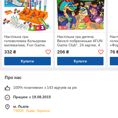
Настільна гра-
Настільна гра дитяча
Наст
головоломка Кольорова
Веселі побрехеньки 4FUN
голо
математика, Fun Game,
Game Club", 24 картки, 4
«Фор
3+, кульки, щипці, картки,
окулярів, 11 ковпачків, в
і ло
332
206
76
₴
₴
уп. 23*6*16см (75054)
кор 27*27*6см (32777)
Купити
Купити
Про нас
100% позитивних з 143 відгуків за рік
Працює з 19.08.2015
м. Львів
79000, Львів, Україна