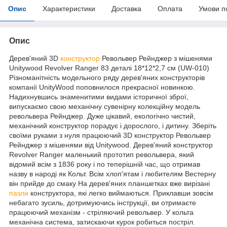
Опис
Характеристики
Доставка
Оплата
Умови п
Опис
Дерев'яний 3D
конструктор
Револьвер Рейнджер з мішенями
Unitywood Revolver Ranger 83 деталі 18*12*2,7 см (UW-010)
Різноманітність модельного ряду дерев'яних конструкторів
компанії UnityWood поповнилося прекрасної новинкою.
Надихнувшись знаменитими видами історичної зброї,
випускаємо свою механічну сувенірну колекційну модель
револьвера Рейнджер. Дуже цікавий, екологічно чистий,
механічний конструктор порадує і дорослого, і дитину. Зберіть
своїми руками з нуля працюючий 3D конструктор Револьвер
Рейнджер з мішенями від Unitywood. Дерев'яний конструктор
Revolver Ranger маленький прототип револьвера, який
відомий всім з 1836 року і по теперішній час, що отримав
назву в народі як Кольт. Всім хлоп'ятам і любителям Вестерну
він прийде до смаку На дерев'яних планшетках вже вирізані
пазли
конструктора, які легко виймаються. Приклавши зовсім
небагато зусиль, дотримуючись інструкції, ви отримаєте
працюючий механізм - стріляючий револьвер. У кольта
механічна система, затискаючи курок робиться постріл.