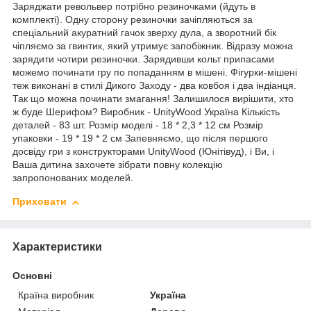
Заряджати револьвер потрібно резиночками (йдуть в
комплекті). Одну сторону резиночки зачіпляються за
спеціальний акуратний гачок зверху дула, а зворотний бік
чіпляємо за гвинтик, який утримує запобіжник. Відразу можна
зарядити чотири резиночки. Зарядивши кольт припасами
можемо починати гру по попаданням в мішені. Фігурки-мішені
теж виконані в стилі Дикого Заходу - два ковбоя і два індіанця.
Так що можна починати змагання! Залишилося вирішити, хто
ж буде Шерифом? Виробник - UnityWood Україна Кількість
деталей - 83 шт. Розмір моделі - 18 * 2,3 * 12 см Розмір
упаковки - 19 * 19 * 2 см Запевняємо, що після першого
досвіду гри з конструкторами UnityWood (Юнітівуд), і Ви, і
Ваша дитина захочете зібрати повну колекцію
запропонованих моделей.
Приховати
Характеристики
Основні
Країна виробник
Україна