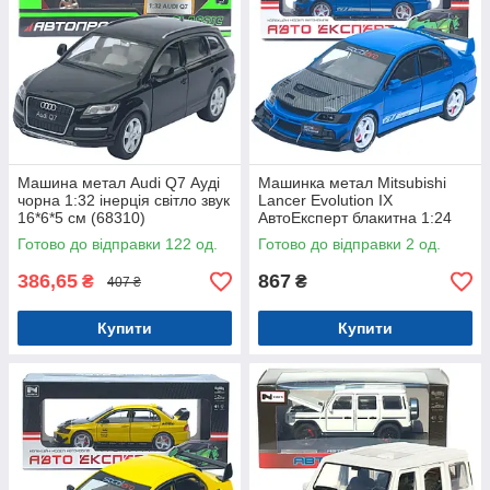
Машина метал Audi Q7 Ауді
Машинка метал Mitsubishi
чорна 1:32 інерція світло звук
Lancer Evolution IX
16*6*5 см (68310)
АвтоЕксперт блакитна 1:24
звук світло 21*8*7 см (G8119-
Готово до відправки 122 од.
Готово до відправки 2 од.
55)
386,65
867
₴
₴
407 ₴
Купити
Купити