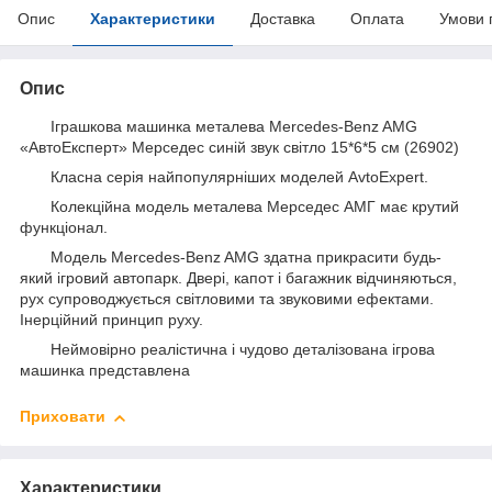
Опис
Характеристики
Доставка
Оплата
Умови 
Опис
Іграшкова машинка металева Mercedes-Benz AMG
«АвтоЕксперт» Мерседес синій звук світло 15*6*5 см (26902)
Класна серія найпопулярніших моделей AvtoExpert.
Колекційна модель металева Мерседес АМГ має крутий
функціонал.
Модель Mercedes-Benz AMG здатна прикрасити будь-
який ігровий автопарк. Двері, капот і багажник відчиняються,
рух супроводжується світловими та звуковими ефектами.
Інерційний принцип руху.
Неймовірно реалістична і чудово деталізована ігрова
машинка представлена
Приховати
Характеристики