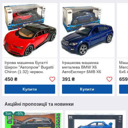
Ігрова машинка Бугатті
Іграшкова машинка
Маш
Широн "Автопром" Bugatti
металева BMW X6
Merc
Chiron (1:32) червон.
АвтоЕксперт БМВ Х6
6x6 
інерц., світ, звук, відкр.
джип, синій, звук, світло,
1:32
450
391
659
₴
₴
двері,14*6*5 см (LF -
інерція, відкр. двері, капот,
20,5
83880)
багажник, 15*6*5 см
Купити
Купити
Акційні пропозиції та новинки
Топ
–5%