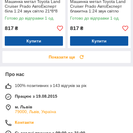
Машинка метал Toyota Land
Машинка метал Toyota Land
Cruiser Prado АвтоЕксперт
Cruiser Prado АвтоЕксперт
біла 1:24 звук світло 21*8*8
блакитна 1:24 звук світло
см (G7605-44)
21*8*8 см (G7605-44)
Готово до відправки 1 од.
Готово до відправки 1 од.
817
817
₴
₴
Купити
Купити
Показати ще
Про нас
100% позитивних з 143 відгуків за рік
Працює з 19.08.2015
м. Львів
79000, Львів, Україна
Контакти