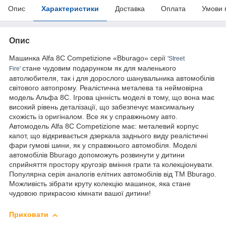
Опис
Характеристики
Доставка
Оплата
Умови 
Опис
Машинка Alfa 8C Competizione «Bburago» серії
'Street
стане чудовим подарунком як для маленького
Fire'
автолюбителя, так і для дорослого шанувальника автомобілів
світового автопрому. Реалістична металева та неймовірна
модель Альфа 8С. Ігрова цінність моделі в тому, що вона має
високий рівень деталізації, що забезпечує максимальну
схожість із оригіналом. Все як у справжньому авто.
Автомодель Alfa 8C Competizione має: металевий корпус
капот, що відкривається дзеркала заднього виду реалістичні
фари гумові шини, як у справжнього автомобіля. Моделі
автомобілів Bburago допоможуть розвинути у дитини
сприйняття простору кругозір вміння грати та колекціонувати.
Популярна серія аналогів елітних автомобілів від ТМ Bburago.
Можливість зібрати круту колекцію машинок, яка стане
чудовою прикрасою кімнати вашої дитини!
Приховати