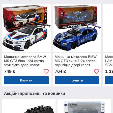
Машинка металева BMW
Машинка металева BMW
Маш
M6 GT3 біла 1:24 світло
M6 GT3 синя 1:24 світло
LAM
звук відкр двері капот
звук відкр двері капот
SCV1
20,5*8,5*5,5 см
20,5*8,5*5,5 см (68255B)
1:24
749
764
1 1
₴
₴
(68255B(A))
2801
Купити
Купити
Акційні пропозиції та новинки