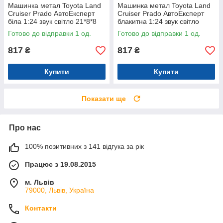
Машинка метал Toyota Land
Машинка метал Toyota Land
Cruiser Prado АвтоЕксперт
Cruiser Prado АвтоЕксперт
біла 1:24 звук світло 21*8*8
блакитна 1:24 звук світло
см (G7605-44)
21*8*8 см (G7605-44)
Готово до відправки 1 од.
Готово до відправки 1 од.
817
817
₴
₴
Купити
Купити
Показати ще
Про нас
100% позитивних з 141 відгука за рік
Працює з 19.08.2015
м. Львів
79000, Львів, Україна
Контакти