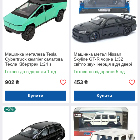
Машинка металева Tesla
Машинка метал Nissan
Cybertruck кемпінг салатова
Skyline GT-R чорна 1:32
Тесла Кібертрак 1:24 з
світло звук інерція відч двері
кухнею інерція звук світло
капот багаж (TK-13306)
Готово до відправки 1 од.
Готово до відправки 5 од.
(AP7727)
902
453
₴
₴
Купити
Купити
–5%