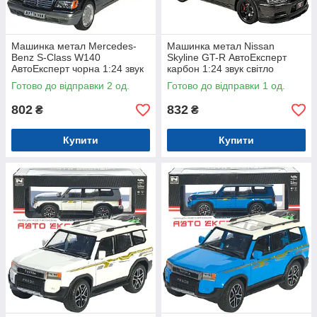
Машинка метал Mercedes-
Машинка метал Nissan
Benz S-Class W140
Skyline GT-R АвтоЕксперт
АвтоЕксперт чорна 1:24 звук
карбон 1:24 звук світло
світло 21*8*6,5 см (G9765-42)
інерція 21*8*6,5 см (G8317-
Готово до відправки 2 од.
Готово до відправки 1 од.
48)
802
832
₴
₴
Купити
Купити