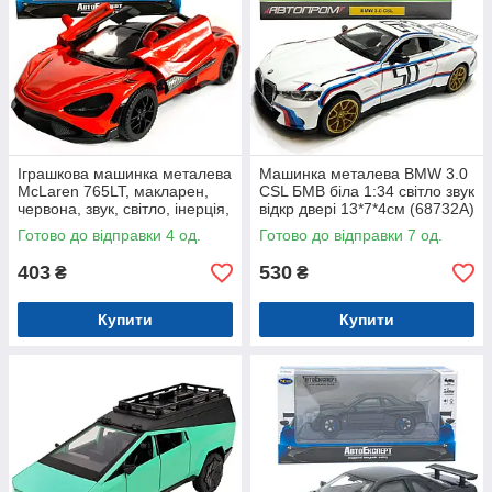
Іграшкова машинка металева
Машинка металева BMW 3.0
McLaren 765LT, макларен,
CSL БМВ біла 1:34 світло звук
червона, звук, світло, інерція,
відкр двері 13*7*4см (68732А)
откр двері, капот,
Готово до відправки 4 од.
Готово до відправки 7 од.
Автоексперт, 1:32,14*8*4см
403
530
₴
₴
Купити
Купити