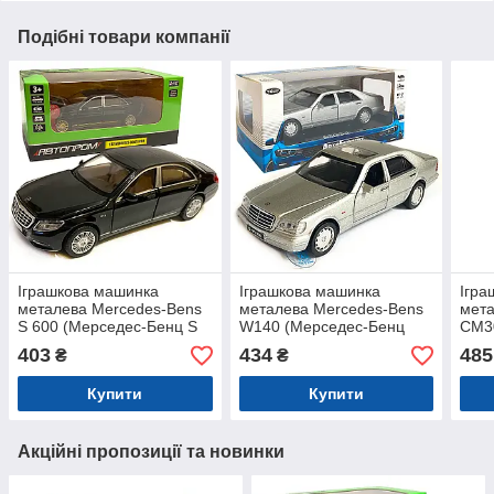
Подібні товари компанії
Іграшкова машинка
Іграшкова машинка
Ігра
металева Mercedes-Bens
металева Mercedes-Bens
мета
S 600 (Мерседес-Бенц S
W140 (Мерседес-Бенц
CM3
600) «Автопром», чорна,
W140) «АвтоЕксперт»,
(Мер
403
434
485
₴
₴
батар., світ, звук,
сіра, батар., світло, звук,
«Авт
відкр.двері, від 3р.,
відкр.двері,
батар
Купити
Купити
відк
Акційні пропозиції та новинки