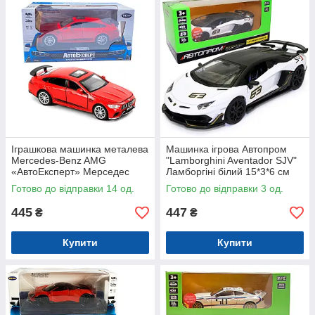
Іграшкова машинка металева
Машинка ігрова Автопром
Mercedes-Benz AMG
"Lamborghini Aventador SJV"
«АвтоЕксперт» Мерседес
Ламборгіні білий 15*3*6 см
червоний звук світло 15*6*5
(68472)
Готово до відправки 14 од.
Готово до відправки 3 од.
см (26902)
445
447
₴
₴
Купити
Купити