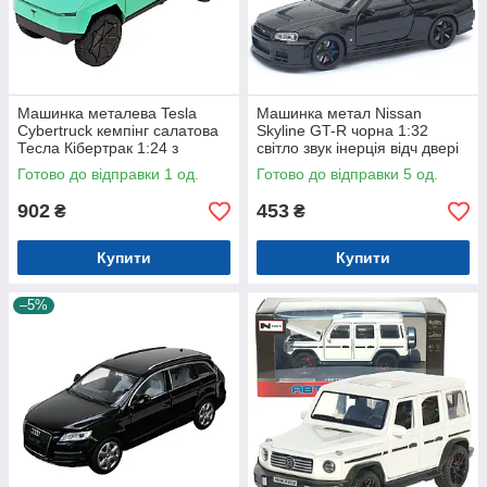
Машинка металева Tesla
Машинка метал Nissan
Cybertruck кемпінг салатова
Skyline GT-R чорна 1:32
Тесла Кібертрак 1:24 з
світло звук інерція відч двері
кухнею інерція звук світло
капот багаж (TK-13306)
Готово до відправки 1 од.
Готово до відправки 5 од.
(AP7727)
902
453
₴
₴
Купити
Купити
–5%