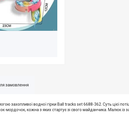
для замовлення
ю захопливої водної гірки Ball tracks set 6688-362. Суть цієї поті
льок-мордочок, кожна з яких стартує зі свого майданчика. Малюк із