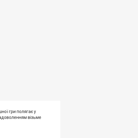
шної гри полягає у
 задоволенням візьме