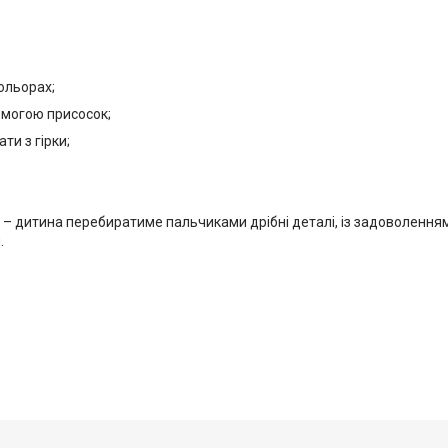
кольорах;
помогою присосок;
ати з гірки;
 – дитина перебиратиме пальчиками дрібні деталі, із задоволенням
.