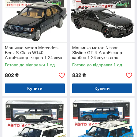
Машинка метал Mercedes-
Машинка метал Nissan
Benz S-Class W140
Skyline GT-R АвтоЕксперт
АвтоЕксперт чорна 1:24 звук
карбон 1:24 звук світло
світло 21*8*6,5 см (G9765-42)
інерція 21*8*6,5 см (G8317-
Готово до відправки 1 од.
Готово до відправки 1 од.
48)
802
832
₴
₴
Купити
Купити