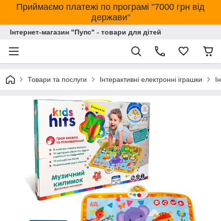
Приймаємо платежі по програмі "7000 грн від
держави"
Інтернет-магазин "Пупс" - товари для дітей
Товари та послуги
Інтерактивні електронні іграшки
І