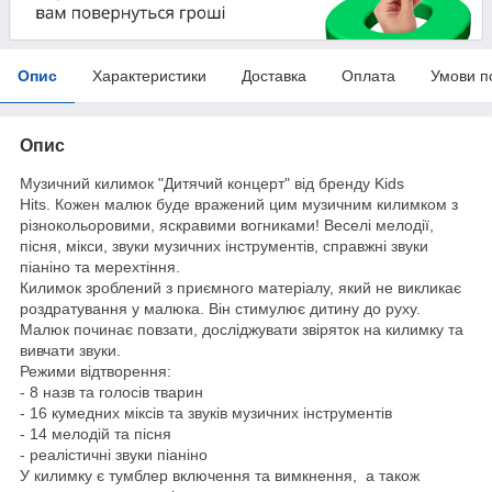
Опис
Характеристики
Доставка
Оплата
Умови п
Опис
Музичний килимок "Дитячий концерт" від бренду Kids
Hits. Кожен малюк буде вражений цим музичним килимком з
різнокольоровими, яскравими вогниками! Веселі мелодії,
пісня, мікси, звуки музичних інструментів, справжні звуки
піаніно та мерехтіння.
Килимок зроблений з приємного матеріалу, який не викликає
роздратування у малюка. Він стимулює дитину до руху.
Малюк починає повзати, досліджувати звіряток на килимку та
вивчати звуки.
Режими відтворення:
- 8 назв та голосів тварин
- 16 кумедних міксів та звуків музичних інструментів
- 14 мелодій та пісня
- реалістичні звуки піаніно
У килимку є тумблер включення та вимкнення, а також