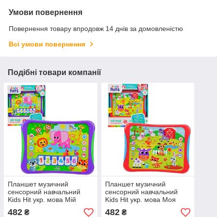
Умови повернення
Повернення товару впродовж 14 днів за домовленістю
Всі умови повернення
Подібні товари компанії
Планшет музичний
Планшет музичний
сенсорний навчальний
сенсорний навчальний
Kids Hit укр. мова Мій
Kids Hit укр. мова Моя
веселий Zoo звуки, вірші,
супер феррма звуки,
482
482
₴
₴
мелодії, звуки тварин
вірші, мелодії, звуки