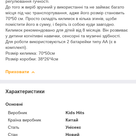
регулювання гучності.
До того ж виріб зручний у використанні та не займає багато
місця під час транспортування, адже його розмір становить
70*50 см. Просто складіть килимок в кілька згинів, щоби
помістити його в сумку, і беріть із собою куди завгодно.
Килимок рекомендовано для дітей від 8 місяців. Він розвиває
у дитини когнітивні навички, сенсорні та музичні здібності.
Для роботи використовуються 2 батарейки типу АА (є в
комплекті).
Розмір килимка: 70*50см
Розмір коробки: 38*26*4см
Приховати
Характеристики
Основні
Виробник
Kids Hits
Країна виробник
Китай
Стать
Унісекс
Стан
Новий