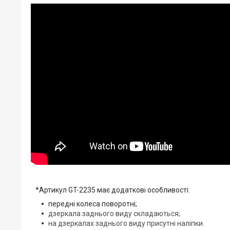
*Артикул GT-2235 має додаткові особливості:
передні колеса поворотні;
дзеркала заднього виду складаються;
на дзеркалах заднього виду присутні наліпки.