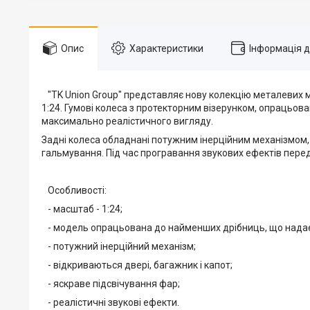
Опис
Характеристики
Інформація 
"TK Union Group" представляє нову колекцію металевих мо
1:24. Гумові колеса з протекторним візерунком, опрацьов
максимально реалістичного вигляду.
Задні колеса обладнані потужним інерційним механізмом, 
гальмування. Під час програвання звукових ефектів перед
Особливості:
- масштаб - 1:24;
- модель опрацьована до найменших дрібниць, що надає 
- потужний інерційний механізм;
- відкриваються двері, багажник і капот;
- яскраве підсвічування фар;
- реалістичні звукові ефекти.