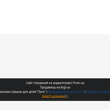
Сайт створений на маркетплейсі
Prom.ua
Продавець на Bigl.ua
Інтернет-магазин іграшок для дітей "Пупс" |
Поскаржитися на контент
|
Політика конфід
Select Language
▼