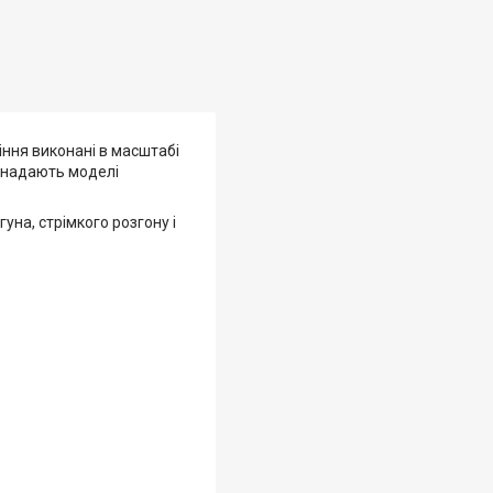
іння виконані в масштабі
с надають моделі
на, стрімкого розгону і