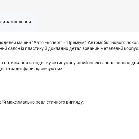
для замовлення
делей машин "Авто Експерт" - "Преміум". Автомобілі нового покол
аний салон із пластику й докладно деталізований металевий корпу
а натискання на підвіску активує звуковий ефект запалювання двигу
ні та задні фари підсвічуються.
їй максимально реалістичного вигляду;