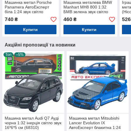
Машинка метал Porsche
Машинка металева BMW
Ігра
Panamera АвтоЕксперт
Manhart MH8 800 1:32
мета
біла 1:24 звук світло
БМВ зелена звук світло
(Ніс
інерція 20*7,5*6 см (3120-
інерція відкр двері капот
Авто
740
460
526
₴
₴
04)
багажник 15*7*5 см (TK-
звук
3054)
(650
Купити
Купити
Акційні пропозиції та новинки
Топ
–5%
Машина метал Audi Q7 Ауді
Машинка метал Mitsubishi
чорна 1:32 інерція світло звук
Lancer Evolution IX
16*6*5 см (68310)
АвтоЕксперт блакитна 1:24