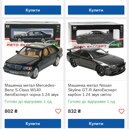
Купити
Купити
Машинка метал Mercedes-
Машинка метал Nissan
Benz S-Class W140
Skyline GT-R АвтоЕксперт
АвтоЕксперт чорна 1:24 звук
карбон 1:24 звук світло
світло 21*8*6,5 см (G9765-42)
інерція 21*8*6,5 см (G8317-
Готово до відправки 1 од.
Готово до відправки 1 од.
48)
802
832
₴
₴
Купити
Купити