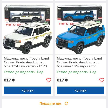
Машинка метал Toyota Land
Машинка метал Toyota Land
Cruiser Prado АвтоЕксперт
Cruiser Prado АвтоЕксперт
біла 1:24 звук світло 21*8*8
блакитна 1:24 звук світло
см (G7605-44)
21*8*8 см (G7605-44)
Готово до відправки 1 од.
Готово до відправки 1 од.
817
817
₴
₴
Купити
Купити
Показати ще