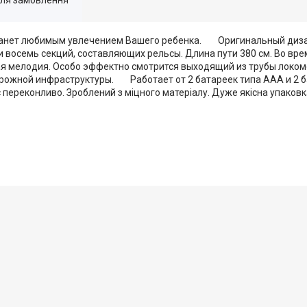
 станет любимым увлечением Вашего ребенка. Оригинальный диза
 и восемь секций, составляющих рельсы. Длина пути 380 см. Во в
ая мелодия. Особо эффектно смотрится выходящий из трубы локом
ожной инфраструктуры. Работает от 2 батареек типа ААА и 2 ба
є переконливо. Зроблений з міцного матеріалу. Дуже якісна упаковк