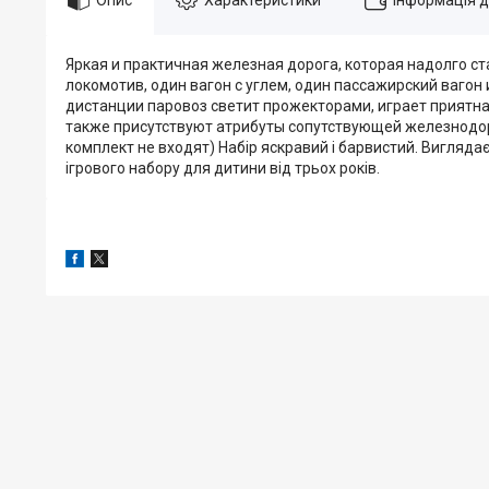
Яркая и практичная железная дорога, которая надолго
локомотив, один вагон с углем, один пассажирский вагон
дистанции паровоз светит прожекторами, играет приятн
также присутствуют атрибуты сопутствующей железнодор
комплект не входят) Набір яскравий і барвистий. Вигляда
ігрового набору для дитини від трьох років.