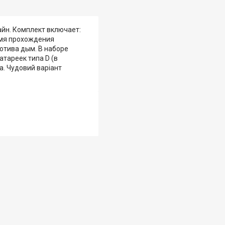
йн. Комплект включает:
ремя прохождения
отива дым. В наборе
тареек типа D (в
а. Чудовий варіант