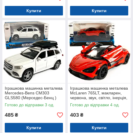
Купити
Купити
Іграшкова машинка металева
Іграшкова машинка металева
Mercedes-Bens CM303
McLaren 765LT, макларен,
GLS580 (Мерседес-Бенц )
червона, звук, світло, інерція,
«АвтоЕксперт», біла, батар.,
откр двері, капот,
Готово до відправки 3 од.
Готово до відправки 4 од.
світ, звук, відкр.двері,
Автоексперт, 1:32,14*8*4см
485
403
₴
₴
Купити
Купити