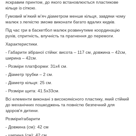
яскравим принтом, до якого встановлюється пластикове
кільце із сіткою.
Гумовий м'який м'яч діаметром менше кільця, завдяки чому
малюк з легкістю зможе виконати багато вдалих кидків.
Під час гри в баскетбол малюк розвинутиме координацію
рухів, спритність, влучність та прагнення до перемоги.
Характеристики.
- Габарити зібраної стійки: висота – 117 см, довжина – 42см,
ширина – 42см.
- Розміри платформи: 31х4 см.
- Діаметр трубки – 2 см.
- Діаметр кільця: 25 см.
- Розміри щита: 41.5х33см.
Всі елементи виконані з високоякісного пластику, який стійкий
до механічних пошкоджень та повністю безпечний для
здоров'я дитини.
Розміри/габарити
- Довжина (см): 42 см
- ширина (см): 42 см