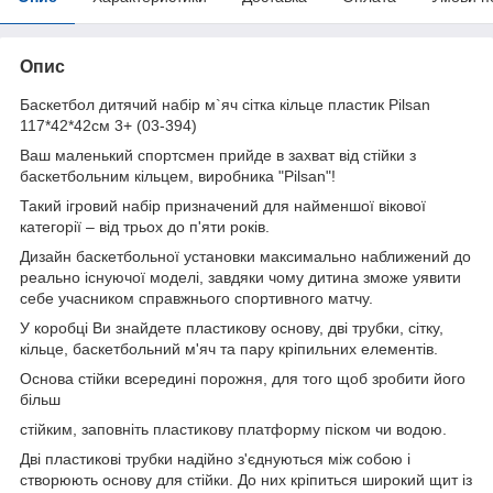
Опис
Баскетбол дитячий набір м`яч сітка кільце пластик Pilsan
117*42*42см 3+ (03-394)
Ваш маленький спортсмен прийде в захват від стійки з
баскетбольним кільцем, виробника "Pilsan"!
Такий ігровий набір призначений для найменшої вікової
категорії – від трьох до п'яти років.
Дизайн баскетбольної установки максимально наближений до
реально існуючої моделі, завдяки чому дитина зможе уявити
себе учасником справжнього спортивного матчу.
У коробці Ви знайдете пластикову основу, дві трубки, сітку,
кільце, баскетбольний м'яч та пару кріпильних елементів.
Основа стійки всередині порожня, для того щоб зробити його
більш
стійким, заповніть пластикову платформу піском чи водою.
Дві пластикові трубки надійно з'єднуються між собою і
створюють основу для стійки. До них кріпиться широкий щит із