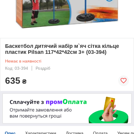
Баскетбол дитячий набір м`яч сітка кільце
пластик Pilsan 117*42*42см 3+ (03-394)
Немає в наявності
Код: 03-394
Роздріб
635
₴
Опис
Характеристики
Доставка
Оплата
Умови п