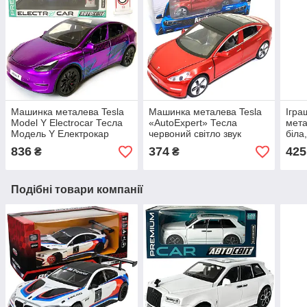
Машинка металева Tesla
Машинка металева Tesla
Ігра
Model Y Electrocar Тесла
«AutoExpert» Тесла
мета
Модель Y Електрокар
червоний світло звук
біла,
фіолетова 1:24 зарядна
15*5*7 см (12803W)
откр
836
374
425
₴
₴
станція звук світло відч
капо
двері капот
14,5
Подібні товари компанії