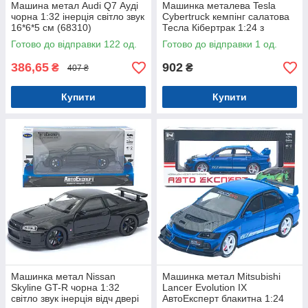
Машина метал Audi Q7 Ауді
Машинка металева Tesla
чорна 1:32 інерція світло звук
Cybertruck кемпінг салатова
16*6*5 см (68310)
Тесла Кібертрак 1:24 з
кухнею інерція звук світло
Готово до відправки 122 од.
Готово до відправки 1 од.
(AP7727)
386,65
902
₴
₴
407 ₴
Купити
Купити
Машинка метал Nissan
Машинка метал Mitsubishi
Skyline GT-R чорна 1:32
Lancer Evolution IX
світло звук інерція відч двері
АвтоЕксперт блакитна 1:24