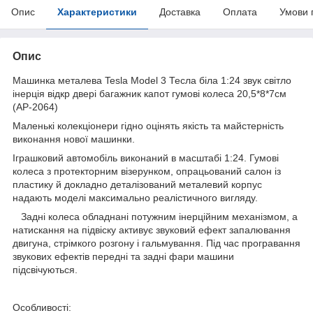
Опис
Характеристики
Доставка
Оплата
Умови 
Опис
Машинка металева Tesla Model 3 Тесла біла 1:24 звук світло
інерція відкр двері багажник капот гумові колеса 20,5*8*7см
(AP-2064)
Маленькі колекціонери гідно оцінять якість та майстерність
виконання нової машинки.
Іграшковий автомобіль виконаний в масштабі 1:24. Гумові
колеса з протекторним візерунком, опрацьований салон із
пластику й докладно деталізований металевий корпус
надають моделі максимально реалістичного вигляду.
Задні колеса обладнані потужним інерційним механізмом, а
натискання на підвіску активує звуковий ефект запалювання
двигуна, стрімкого розгону і гальмування. Під час програвання
звукових ефектів передні та задні фари машини
підсвічуються.
Особливості: