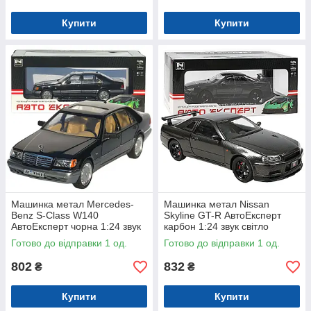
Купити
Купити
Машинка метал Mercedes-
Машинка метал Nissan
Benz S-Class W140
Skyline GT-R АвтоЕксперт
АвтоЕксперт чорна 1:24 звук
карбон 1:24 звук світло
світло 21*8*6,5 см (G9765-42)
інерція 21*8*6,5 см (G8317-
Готово до відправки 1 од.
Готово до відправки 1 од.
48)
802
832
₴
₴
Купити
Купити