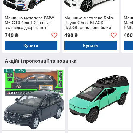
Машинка металева BMW
Машинка металева Rolls-
Маш
M6 GT3 біла 1:24 світло
Royce Ghost BLACK
Manh
звук відкр двері капот
BADGE ролс ройс білий
БМВ 
20,5*8,5*5,5 см
звук світло інерція відкр
інер
749
498
460
₴
₴
(68255B(A))
двері капот Автосвіт
бага
1:32,15*8*5,5см
3054
Купити
Купити
Акційні пропозиції та новинки
Топ
–5%