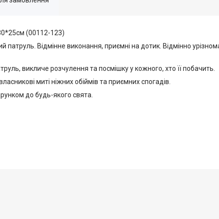
30*25см (00112-123)
й патруль. Відмінне виконання, приємні на дотик. Відмінно урізно
руль, викличе розчулення та посмішку у кожного, хто її побачить.
власникові миті ніжних обіймів та приємних спогадів.
рунком до будь-якого свята.