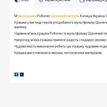
М'
яка іграшка
Робопес
Щенячий патруль
Копица Україна 
Іграшки у вигляді героїв уподобаного мультфільму Щенячи
малюку.
Чарівна м'яка іграшка Робопес із мультфільму Щенячий пат
Напрочуд м'яка іграшка принесе радість і подарує своєму 
Чудова якість виконання робить цю іграшку чудовим пода
Іграшка виготовлена ​​із якісних, нетоксичних матеріалів.