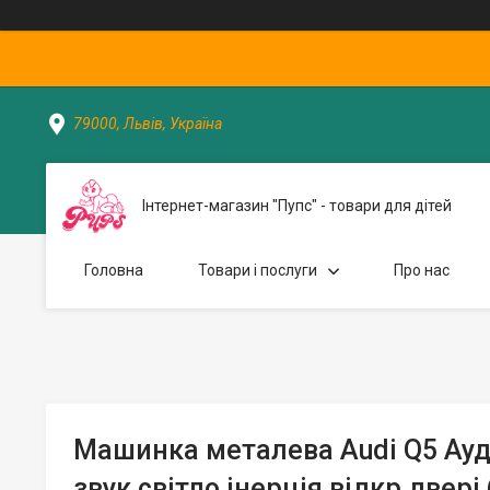
79000, Львів, Україна
Інтернет-магазин "Пупс" - товари для дітей
Головна
Товари і послуги
Про нас
Машинка металева Audi Q5 Ауді
звук світло інерція відкр двер