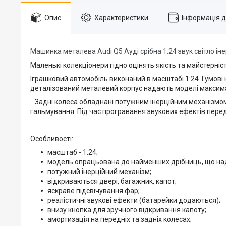
Опис
Характеристики
Інформація 
Машинка металева Audi Q5 Ауді срібна 1:24 звук світло ін
Маленькі колекціонери гідно оцінять якість та майстерні
Іграшковий автомобіль виконаний в масштабі 1:24. Гумові
деталізований металевий корпус надають моделі максима
Задні колеса обладнані потужним інерційним механізмом, 
гальмування. Під час програвання звукових ефектів перед
Особливості:
масштаб - 1:24;
модель опрацьована до найменших дрібниць, що над
потужний інерційний механізм;
відкриваються двері, багажник, капот;
яскраве підсвічування фар;
реалістичні звукові ефекти (батарейки додаються);
внизу кнопка для зручного відкривання капоту;
амортизація на передніх та задніх колесах;