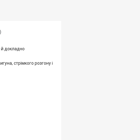
)
у й докладно
гуна, стрімкого розгону і