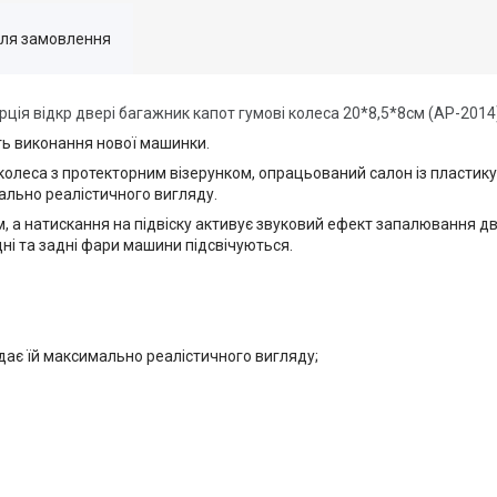
для замовлення
ерція відкр двері багажник капот гумові колеса 20*8,5*8см (AP-2014
сть виконання нової машинки.
 колеса з протекторним візерунком, опрацьований салон із пластик
льно реалістичного вигляду.
а натискання на підвіску активує звуковий ефект запалювання дви
ні та задні фари машини підсвічуються.
ає їй максимально реалістичного вигляду;