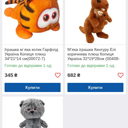
Іграшка м`яка котик Гарфілд
М'яка іграшка Кенгуру Елі
Україна Копиця плюш
коричнева плюш Копиця
34*21*14 см(00072-7)
Україна 32*19*28см (00408-
92)
Готово до відправки 1 од.
Готово до відправки 1 од.
345
682
₴
₴
Купити
Купити