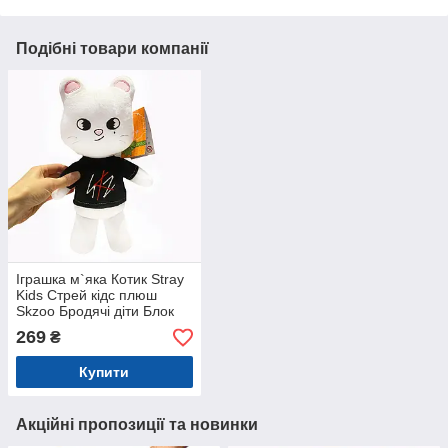
Подібні товари компанії
Іграшка м`яка Котик Stray
Kids Стрей кідс плюш
Skzoo Бродячі діти Блок
пінк Blackpink Україна
269
₴
Копиця 33*12*6см (00321-
3)
Купити
Акційні пропозиції та новинки