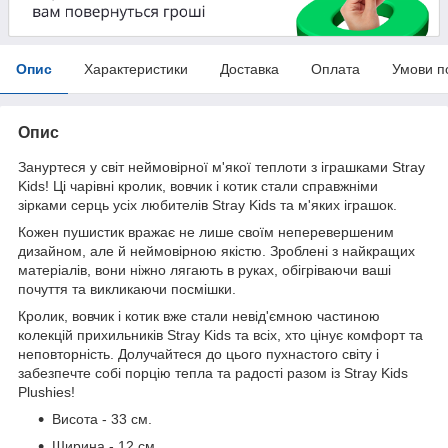
Опис
Характеристики
Доставка
Оплата
Умови п
Опис
Зануртеся у світ неймовірної м'якої теплоти з іграшками Stray
Kids! Ці чарівні кролик, вовчик і котик стали справжніми
зірками серць усіх любителів Stray Kids та м'яких іграшок.
Кожен пушистик вражає не лише своїм неперевершеним
дизайном, але й неймовірною якістю. Зроблені з найкращих
матеріалів, вони ніжно лягають в руках, обігріваючи ваші
почуття та викликаючи посмішки.
Кролик, вовчик і котик вже стали невід'ємною частиною
колекцій прихильників Stray Kids та всіх, хто цінує комфорт та
неповторність. Долучайтеся до цього пухнастого світу і
забезпечте собі порцію тепла та радості разом із Stray Kids
Plushies!
Висота - 33 см.
Ширина - 12 см.