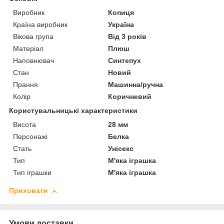
Виробник
Копиця
Країна виробник
Україна
Вікова група
Від 3 років
Матеріал
Плюш
Наповнювач
Синтепух
Стан
Новий
Прання
Машинна/ручна
Колір
Коричневий
Користувальницькі характеристики
Висота
28 мм
Персонажі
Белка
Стать
Унісекс
Тип
М'яка іграшка
Тип іграшки
М'яка іграшка
Приховати
Умови доставки