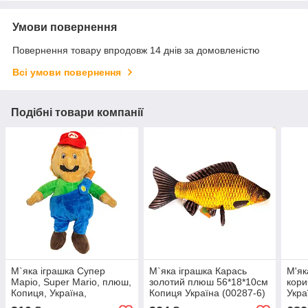
Умови повернення
Повернення товару впродовж 14 днів за домовленістю
Всі умови повернення
Подібні товари компанії
М`яка іграшка Супер
М`яка іграшка Карась
М'як
Маріо, Super Mario, плюш,
золотий плюш 56*18*10см
кор
Копиця, Україна,
Копиця Україна (00287-6)
Укра
48*33*11см (00417-322)
(004