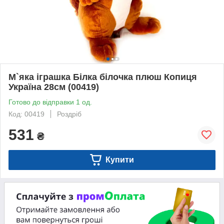
М`яка іграшка Білка білочка плюш Копиця
Україна 28см (00419)
Готово до відправки 1 од.
Код: 00419
Роздріб
531
₴
Купити