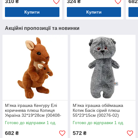
310
324
682
₴
₴
Купити
Купити
Акційні пропозиції та новинки
М'яка іграшка Кенгуру Елі
М’яка іграшка обіймашка
коричнева плюш Копиця
Котик Басік сірий плюш
Україна 32*19*28см (00408-
55*23*15см (00276-02)
92)
Готово до відправки 1 од.
Готово до відправки 1 од.
682
572
₴
₴