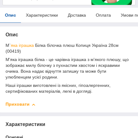
Опис
Характеристики
Доставка
Оплата
Умови п
Опис
М`
яка іграшка
Білка білочка плюш Копиця Україна 28см
(00419)
М'яка іграшка білка - це чарівна іграшка з м'якого плюшу, що
зображає милу білочку з пухнастим хвостом і яскравими
очима. Вона надає відчуття затишку та може бути
улюбленцем усієї родини.
Наші іграшки виготовлені із якісних, гіпоалергенних,
сертифікованих матеріалів, легкі в догляді.
Приховати
Характеристики
Основні