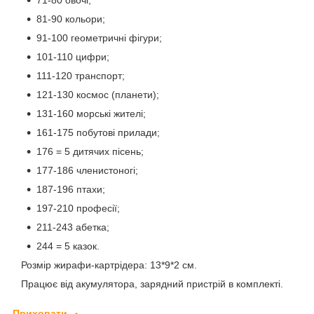
71-80 овочі;
81-90 кольори;
91-100 геометричні фігури;
101-110 цифри;
111-120 транспорт;
121-130 космос (планети);
131-160 морські жителі;
161-175 побутові прилади;
176 = 5 дитячих пісень;
177-186 членистоногі;
187-196 птахи;
197-210 професії;
211-243 абетка;
244 = 5 казок.
Розмір жирафи-картрідера: 13*9*2 см.
Працює від акумулятора, зарядний пристрій в комплекті.
Приховати