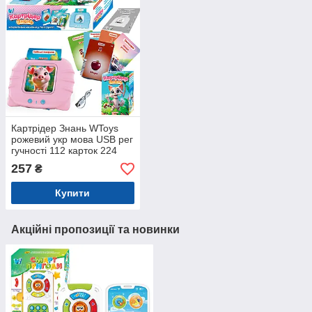
Картрідер Знань WToys
рожевий укр мова USB рег
гучності 112 карток 224
зображення 18 тем абетка
257
₴
вірші пісеньки казки
10,5*1,5*9см
Купити
Акційні пропозиції та новинки