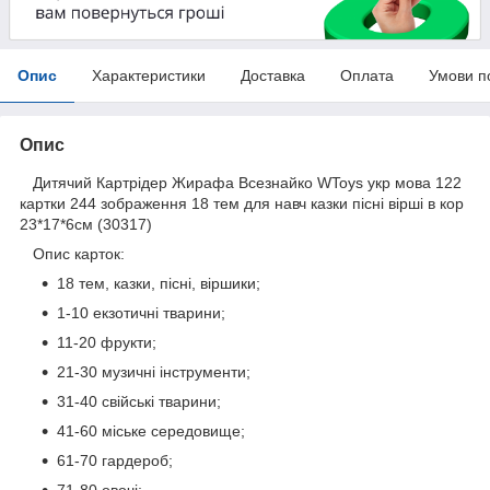
Опис
Характеристики
Доставка
Оплата
Умови п
Опис
Дитячий Картрідер Жирафа Всезнайко WToys укр мова 122
картки 244 зображення 18 тем для навч казки пісні вірші в кор
23*17*6см (30317)
Опис карток:
18 тем, казки, пісні, віршики;
1-10 екзотичні тварини;
11-20 фрукти;
21-30 музичні інструменти;
31-40 свійські тварини;
41-60 міське середовище;
61-70 гардероб;