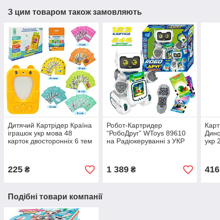
З цим товаром також замовляють
Дитячий Картрідер Країна
Робот-Картридер
Карт
іграшок укр мова 48
“РобоДруг” WToys 89610
Дино
карток двосторонніх 6 тем
на Радіокеруванні з УКР
укр 
пісні мелодії (PL-724-02)
Озвучкою, 123 Картки (246
уп 1
Зображень)
ABC
225
1 389
416
₴
₴
Подібні товари компанії