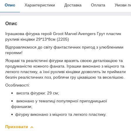
Опис
Характеристики
Доставка
Оплата
Умови п
Опис
Іграшкова фігурка герой Groot Marvel Avengers Грут пластик
рухливі кінцівки 29*13*8см (2205)
Відправляємося до світу фантастичних пригод з улюбленими
героями!
Яскраві та реалістичні фігурки вразять своєю деталізацією та
продуманістю кожного фаната. Іграшки виконано з міцного та
легкого пластику, а їхні рухливі кінцівки дозволять їм приймати
безліч реалістичних поз, роблячи гру цікавішою та веселішою.
Особливості:
висота фігурки: 29 см;
виконано у тематиці популярної пригодницької
франшизи;
фігурку виконано з міцного та легкого пластику.
Приховати