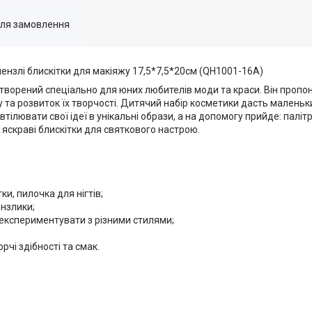
для замовлення
 пензлі блискітки для макіяжу 17,5*7,5*20см (QH1001-16A)
 створений спеціально для юних любителів моди та краси. Він пропо
ку та розвиток їх творчості. Дитячий набір косметики дасть малень
ілювати свої ідеї в унікальні образи, а на допомогу прийде: палітр
а яскраві блискітки для святкового настрою.
ки, пилочка для нігтів;
ензлики;
 експериментувати з різними стилями;
чі здібності та смак.