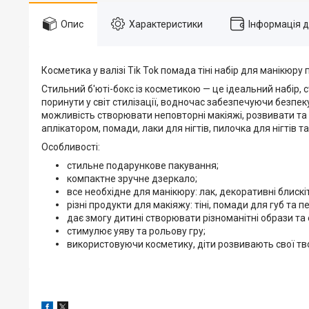
Опис
Характеристики
Інформація 
Косметика у валізі Tik Tok помада тіні набір для манікюру
Стильний б'юті-бокс із косметикою — це ідеальний набір,
поринути у світ стилізації, водночас забезпечуючи безпе
можливість створювати неповторні макіяжі, розвивати та вт
аплікатором, помади, лаки для нігтів, пилочка для нігтів т
Особливості:
стильне подарункове пакування;
компактне зручне дзеркало;
все необхідне для манікюру: лак, декоративні блискіт
різні продукти для макіяжу: тіні, помади для губ та п
дає змогу дитині створювати різноманітні образи та
стимулює уяву та рольову гру;
використовуючи косметику, діти розвивають свої твор