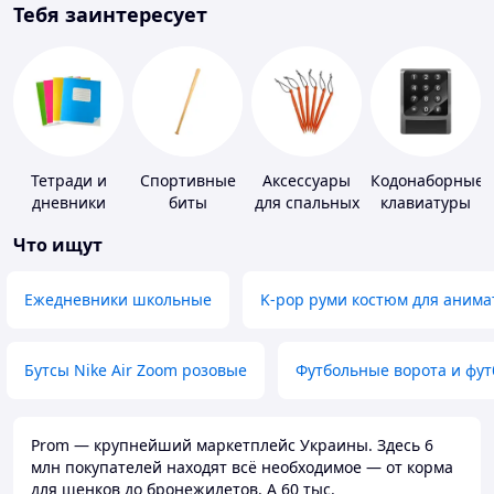
Тебя заинтересует
Тетради и
Спортивные
Аксессуары
Кодонаборные
дневники
биты
для спальных
клавиатуры
мешков,
Что ищут
карематов и
палаток
Ежедневники школьные
K-pop руми костюм для анима
Бутсы Nike Air Zoom розовые
Футбольные ворота и фу
Prom — крупнейший маркетплейс Украины. Здесь 6
млн покупателей находят всё необходимое — от корма
для щенков до бронежилетов. А 60 тыс.