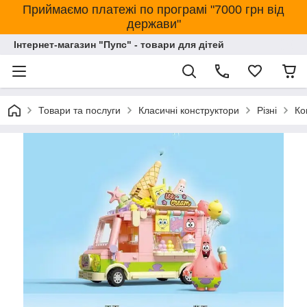
Приймаємо платежі по програмі "7000 грн від
держави"
Інтернет-магазин "Пупс" - товари для дітей
Товари та послуги
Класичні конструктори
Різні
Ко