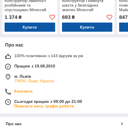
Конструктор Аванпост
Конструктор Покинута
Конс
розбійників та
шахта у безплідних
пожи
спустошувач Minecraft
землях Minecraft
Май
Майнкрафт 665 деталей
Майнкрафт 538 деталей
33*2
1 374
693
847
₴
₴
38*20*7 см (31008)
38*26*7 см (11843)
Купити
Купити
Про нас
100% позитивних з 143 відгуків за рік
Працює з 19.08.2015
м. Львів
79000, Львів, Україна
Контакти
Сьогодні працює з 09:00 до 21:00
Показати весь графік роботи
Про нас