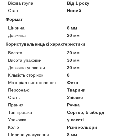
Вікова група
Від 1 року
Стан
Новий
Формат
Ширина
8 мм
Довжина
20 мм
Користувальницькі характеристики
Висота
20 мм
Висота упаковки
30 мм
Довжина упаковки
30 мм
Кількість сторінок
8
Матеріал виготовлення
Фетр
Персонажі
Тварини
Стать
Унісекс
Прання
Ручна
Тип іграшки
Сортер, бізіборд
Упаковка
у пакеті
Колір
Різні кольори
Ширина упакування
8 мм