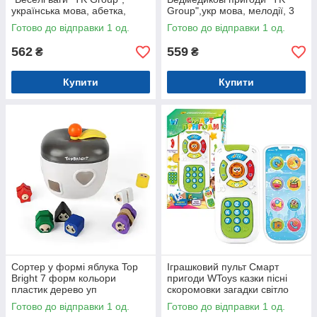
українська мова, абетка,
Group",укр мова, мелодії, 3
цифри, дитячі пісні,
пісні, нелягайко, фігурка
Готово до відправки 1 од.
Готово до відправки 1 од.
підсвічування, кор.
ведмедика змінює емоції, в
30*11*22см
кор
562
559
₴
₴
Купити
Купити
Сортер у формі яблука Top
Іграшковий пульт Смарт
Bright 7 форм кольори
пригоди WToys казки пісні
пластик дерево уп
скоромовки загадки світло
16,6*15,2*17,6см (121009)
укр мова 15,5*7*2,5 см
Готово до відправки 1 од.
Готово до відправки 1 од.
(31645)