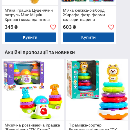
М'яка іграшка Цуценячий
М'яка книжка-бізіборд
патруль Мікс Міцніш
Жирафа фетр форми
Кріпиш і команда плюш
кольори тварини
Україна 20*8*17см (00113-
пальчикові ігри на
345
603
₴
₴
94)
липучках 21*7*21см (C
64654)
Купити
Купити
Акційні пропозиції та новинки
Музична розвиваюча іграшка
Пірамідка-сортер
"Веселі ваги "TK Group",
Ведмедикові пригоди "TK