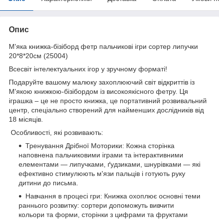
Опис
М'яка книжка-бізіборд фетр пальчикові ігри сортер липучки
20*8*20см (25004)
Всесвіт інтелектуальних ігор у зручному форматі!
Подаруйте вашому малюку захоплюючий світ відкриттів із
М'якою книжкою-бізібордом із високоякісного фетру. Ця
іграшка – це не просто книжка, це портативний розвивальний
центр, спеціально створений для найменших дослідників від
18 місяців.
Особливості, які розвивають:
Тренування Дрібної Моторики: Кожна сторінка
наповнена пальчиковими іграми та інтерактивними
елементами — липучками, ґудзиками, шнурівками — які
ефективно стимулюють м'язи пальців і готують руку
дитини до письма.
Навчання в процесі гри: Книжка охоплює основні теми
раннього розвитку: сортери допоможуть вивчити
кольори та форми, сторінки з цифрами та фруктами