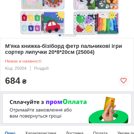
М'яка книжка-бізіборд фетр пальчикові ігри
сортер липучки 20*8*20см (25004)
Немає в наявності
Код: 25004
Роздріб
684
₴
Опис
Характеристики
Доставка
Оплата
Умови п