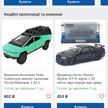
Купити
Купити
Акційні пропозиції та новинки
Машинка металева Tesla
Машинка метал Nissan
Cybertruck кемпінг салатова
Skyline GT-R чорна 1:32
Тесла Кібертрак 1:24 з
світло звук інерція відч двері
кухнею інерція звук світло
капот багаж (TK-13306)
Готово до відправки 1 од.
Готово до відправки 5 од.
(AP7727)
902
453
₴
₴
Купити
Купити