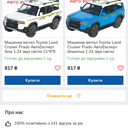
Машинка метал Toyota Land
Машинка метал Toyota Land
Cruiser Prado АвтоЕксперт
Cruiser Prado АвтоЕксперт
біла 1:24 звук світло 21*8*8
блакитна 1:24 звук світло
см (G7605-44)
21*8*8 см (G7605-44)
Готово до відправки 1 од.
Готово до відправки 1 од.
817
817
₴
₴
Купити
Купити
Показати ще
Про нас
100% позитивних з 141 відгука за рік