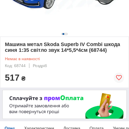
Машина метал Skoda Superb IV Combi шкода
синя 1:35 світло звук 14*5,5*4см (68744)
Немає в наявності
Код: 68744
Роздріб
517
₴
Опис
Характеристики
Доставка
Оплата
Умови п