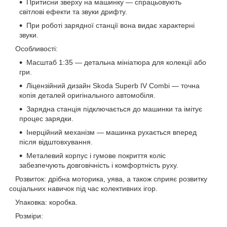
Притисни зверху на машинку — спрацьовують
світлові ефекти та звуки дрифту.
При роботі зарядної станції вона видає характерні
звуки.
Особливості:
Масштаб 1:35 — детальна мініатюра для колекції або
гри.
Ліцензійний дизайн Skoda Superb IV Combi — точна
копія деталей оригінального автомобіля.
Зарядна станція підключається до машинки та імітує
процес зарядки.
Інерційний механізм — машинка рухається вперед
після відштовхування.
Металевий корпус і гумове покриття коліс
забезпечують довговічність і комфортність руху.
Розвиток: дрібна моторика, уява, а також сприяє розвитку
соціальних навичок під час колективних ігор.
Упаковка: коробка.
Розміри: