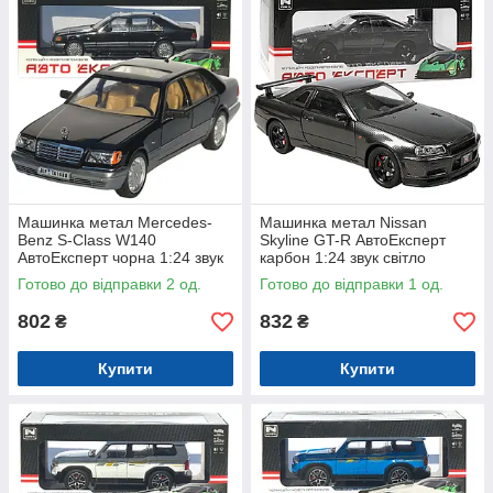
Машинка метал Mercedes-
Машинка метал Nissan
Benz S-Class W140
Skyline GT-R АвтоЕксперт
АвтоЕксперт чорна 1:24 звук
карбон 1:24 звук світло
світло 21*8*6,5 см (G9765-42)
інерція 21*8*6,5 см (G8317-
Готово до відправки 2 од.
Готово до відправки 1 од.
48)
802
832
₴
₴
Купити
Купити