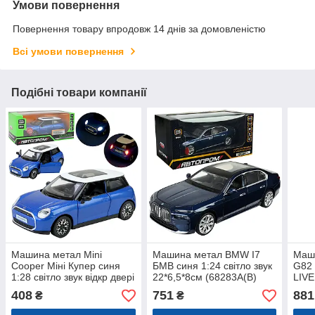
Умови повернення
Повернення товару впродовж 14 днів за домовленістю
Всі умови повернення
Подібні товари компанії
Машина метал Mini
Машина метал BMW I7
Маш
Cooper Міні Купер синя
БМВ синя 1:24 світло звук
G82
1:28 світло звук відкр двері
22*6,5*8см (68283A(B)
LIVE
14*6*5 см (68740B)
звук
408
751
881
₴
₴
(682