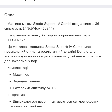
Опис
Машина метал Skoda Superb IV Combi шкода синя 1:36
світло звук 14*5,5*4см (68744)
Зустрічайте новинку Автопром в оригінальній серії
"ELECTRIC"!
Ця металева машинка Skoda Superb IV Combi має
преміальний стиль та реалістичний дизайн! Вона стане
яскравим доповненням до колекції чи улюбленою іграшкою
для захопливих ігор.
Комплектація:
Машинка.
Зарядна станція.
Батарейки 3шт типу AG13.
Інтерактив:
Відкриваються двері — активуються світлові ефекти
та звуки автомобіля.