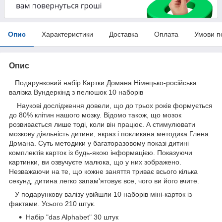
Опис
Характеристики
Доставка
Оплата
Умови п
Опис
Подарунковий набір Картки Домана Німецько-російська
валізка Вундеркінд з пелюшок 10 наборів
Наукові дослідження довели, що до трьох років формується
до 80% клітин нашого мозку. Відомо також, що мозок
розвивається лише тоді, коли він працює. А стимулювати
мозкову діяльність дитини, якраз і покликана методика Глена
Домана. Суть методики у багаторазовому показі дитині
комплектів карток із будь-якою інформацією. Показуючи
картинки, ви озвучуєте малюка, що у них зображено.
Незважаючи на те, що кожне заняття триває всього кілька
секунд, дитина легко запам'ятовує все, чого ви його вчите.
У подарункову валізу увійшли 10 наборів міні-карток із
фактами. Усього 210 штук.
Набір "das Alphabet" 30 штук