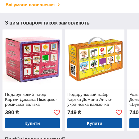
Всі умови повернення
З цим товаром також замовляють
Подарунковий набір
Подарунковий набір
Розв
Картки Домана Німецько-
Картки Домана Англо-
Дома
російська валізка
українська валізочка
«Вун
Вундеркінд з пелюшок 10
Вундеркінд з пелюшок 10
(лам
390
749
740
₴
₴
наборів
наборів
арт.
Купити
Купити