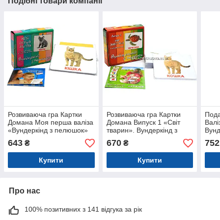
Подібні товари компанії
Розвиваюча гра Картки
Розвиваюча гра Картки
Пода
Домана Моя перша валіза
Домана Випуск 1 «Світ
Валі
«Вундеркінд з пелюшок»
тварин». Вундеркінд з
Вунд
укр мова - 5 наборів
пелюшок - 6 наборів з
росі
643
670
752
₴
₴
(125316)
фактами
Купити
Купити
Про нас
100% позитивних з 141 відгука за рік