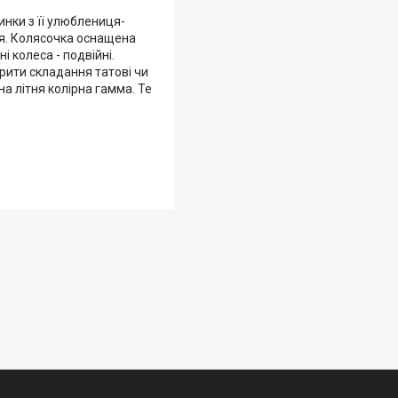
инки з її улюблениця-
ся. Колясочка оснащена
 колеса - подвійні.
рити складання татові чи
а літня колірна гамма. Те