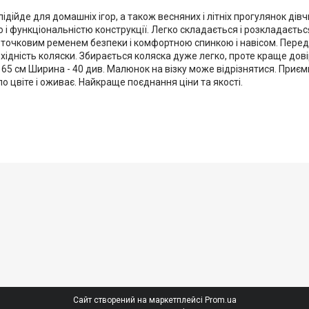
дійде для домашніх ігор, а також весняних і літніх прогулянок дівч
ю і функціональністю конструкції. Легко складається і розкладаєть
чковим ременем безпеки і комфортною спинкою і навісом. Передні
хідність коляски. Збирається коляска дуже легко, проте краще дові
 65 см Ширина - 40 див. Малюнок на візку може відрізнятися. Приємн
о цвіте і оживає. Найкраще поєднання ціни та якості.
Сайт створений на маркетплейсі
Prom.ua