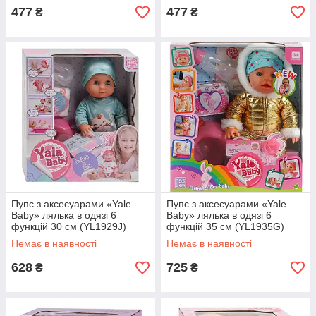
477
477
₴
₴
Пупс з аксесуарами «Yale
Пупс з аксесуарами «Yale
Baby» лялька в одязі 6
Baby» лялька в одязі 6
функцій 30 см (YL1929J)
функцій 35 см (YL1935G)
Немає в наявності
Немає в наявності
628
725
₴
₴