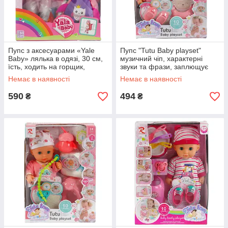
Пупс з аксесуарами «Yale
Пупс "Tutu Baby playset"
Baby» лялька в одязі, 30 см,
музичний чіп, характерні
їсть, ходить на горщик,
звуки та фрази, заплющує
заплющує очі, з аксесуарами
очі, аксесуари, в коробці
Немає в наявності
Немає в наявності
(YL1932А)
(9567)
590
494
₴
₴