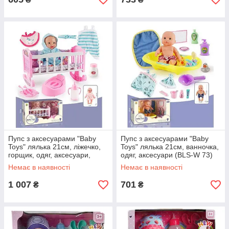
Пупс з аксесуарами "Baby
Пупс з аксесуарами "Baby
Toys" лялька 21см, ліжечко,
Toys" лялька 21см, ванночка,
горщик, одяг, аксесуари,
одяг, аксесуари (BLS-W 73)
рожевий (BLS-W 74)
Немає в наявності
Немає в наявності
1 007
701
₴
₴