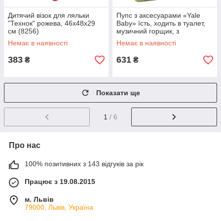
Дитячий візок для ляльки
Пупс з аксесуарами «Yale
"Технок" рожева, 46х48х29
Baby» їсть, ходить в туалет,
см (8256)
музичний горщик, з
аксесуарами 30 см
Немає в наявності
Немає в наявності
(YL1981Е)
383
631
₴
₴
Показати ще
1
/ 6
Про нас
100% позитивних з 143 відгуків за рік
Працює з 19.08.2015
м. Львів
79000, Львів, Україна