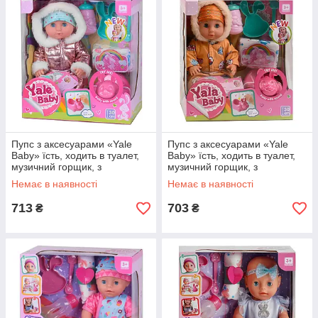
Пупс з аксесуарами «Yale
Пупс з аксесуарами «Yale
Baby» їсть, ходить в туалет,
Baby» їсть, ходить в туалет,
музичний горщик, з
музичний горщик, з
аксесуарами 30 см YL1981F
аксесуарами 30 см
Немає в наявності
Немає в наявності
(YL1981N)
713
703
₴
₴