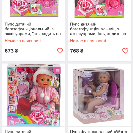
Пупс дитячий
Пупс дитячий
багатофункціональний, з
багатофункціональний, з
аксесуарами, їсть, ходить на
аксесуарами, їсть, ходить на
горщик, заплющує очі,
горщик, заплющує очі,
Немає в наявності
Немає в наявності
музичний горщик, 35 см, в
музичний горщик, 35 см, в
кор 29*33*15см
кор 29*33*15см
673
768
₴
₴
Пупс дитячий
Пупс функціональний «Warm