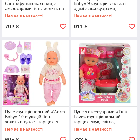
багатофункціональний, з
Baby» 9 функцій, лялька в
аксесуарами, їсть, ходить на
одязі з аксесуарами,
горщик, заплющує очі, 35 см,
музичний унітаз, висота 40
Немає в наявності
Немає в наявності
в кор 29*14*33см (YL1979D )
см (WZJ 026 С-1)
792
911
₴
₴
Пупс функціональний «Warm
Пупс з аксесуарами «Tutu
Baby» 10 функцій, їсть,
Love» функціональний
ходить в туалет, горщик, з
горщик, звук, світло,
аксесуарами 42 см (WZJ 058
музичний чіп, заплющує очі,
Немає в наявності
Немає в наявності
A-557)
п'є, ходить на горщик (9262)
605
733
₴
₴