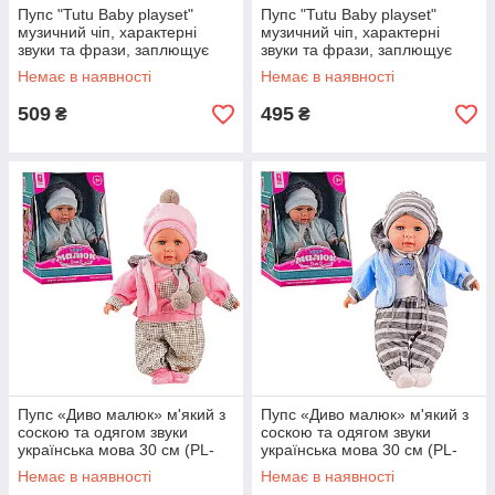
Пупс "Tutu Baby playset"
Пупс "Tutu Baby playset"
музичний чіп, характерні
музичний чіп, характерні
звуки та фрази, заплющує
звуки та фрази, заплющує
очі, аксесуари, в коробці
очі, аксесуари, в коробці
Немає в наявності
Немає в наявності
(9560)
(8261)
509
495
₴
₴
Пупс «Диво малюк» м'який з
Пупс «Диво малюк» м'який з
соскою та одягом звуки
соскою та одягом звуки
українська мова 30 см (PL-
українська мова 30 см (PL-
520-1601В)
520-1601C)
Немає в наявності
Немає в наявності