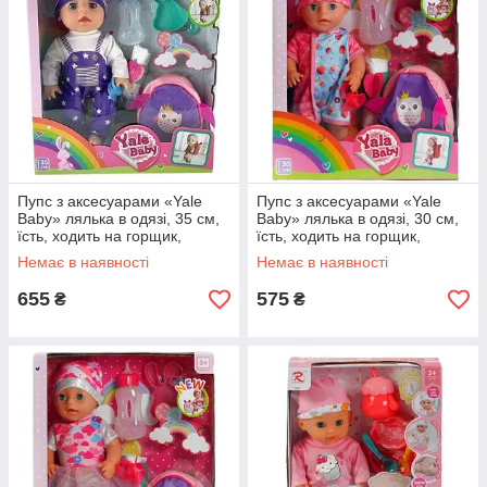
Пупс з аксесуарами «Yale
Пупс з аксесуарами «Yale
Baby» лялька в одязі, 35 см,
Baby» лялька в одязі, 30 см,
їсть, ходить на горщик,
їсть, ходить на горщик,
заплющує очі, з аксесуарами
заплющує очі, з аксесуарами
Немає в наявності
Немає в наявності
(YL1952T)
(YL1932А)
655
575
₴
₴