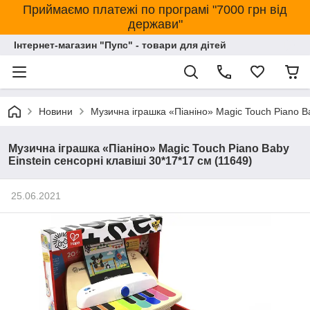
Приймаємо платежі по програмі "7000 грн від
держави"
Інтернет-магазин "Пупс" - товари для дітей
Новини
Музична іграшка «Піаніно» Magic Touch Piano Ba
Музична іграшка «Піаніно» Magic Touch Piano Baby
Einstein сенсорні клавіші 30*17*17 см (11649)
25.06.2021