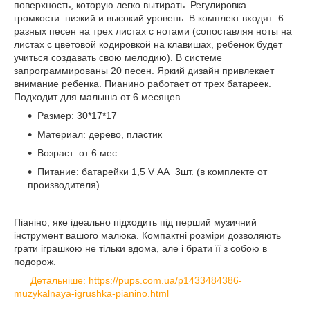
поверхность, которую легко вытирать. Регулировка
громкости: низкий и высокий уровень. В комплект входят: 6
разных песен на трех листах с нотами (сопоставляя ноты на
листах с цветовой кодировкой на клавишах, ребенок будет
учиться создавать свою мелодию). В системе
запрограммированы 20 песен. Яркий дизайн привлекает
внимание ребенка. Пианино работает от трех батареек.
Подходит для малыша от 6 месяцев.
Размер: 30*17*17
Материал: дерево, пластик
Возраст: от 6 мес.
Питание: батарейки 1,5 V АА 3шт. (в комплекте от
производителя)
Піаніно, яке ідеально підходить під перший музичний
інструмент вашого малюка. Компактні розміри дозволяють
грати іграшкою не тільки вдома, але і брати її з собою в
подорож.
Детальніше: https://pups.com.ua/p1433484386-
muzykalnaya-igrushka-pianino.html