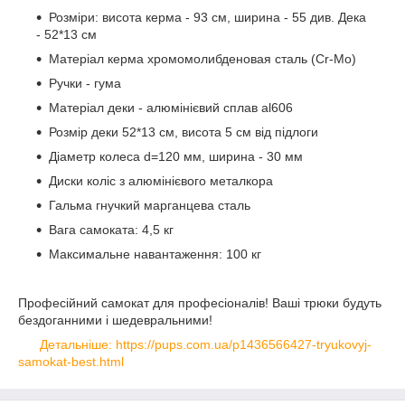
Розміри: висота керма - 93 см, ширина - 55 див. Дека
- 52*13 см
Матеріал керма хромомолибденовая сталь (Cr-Mo)
Ручки - гума
Матеріал деки - алюмінієвий сплав al606
Розмір деки 52*13 см, висота 5 см від підлоги
Діаметр колеса d=120 мм, ширина - 30 мм
Диски коліс з алюмінієвого металкора
Гальма гнучкий марганцева сталь
Вага самоката: 4,5 кг
Максимальне навантаження: 100 кг
Професійний самокат для професіоналів! Ваші трюки будуть
бездоганними і шедевральними!
Детальніше: https://pups.com.ua/p1436566427-tryukovyj-
samokat-best.html