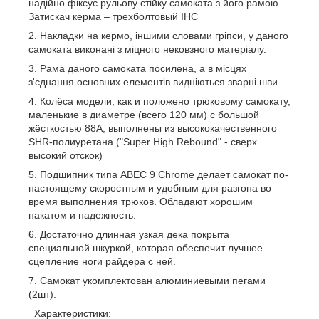
надійно фіксує рульову стійку самоката з його рамою.
Затискач керма – трехболтовый IHC
Накладки на кермо, іншими словами гріпси, у даного
самоката виконані з міцного нековзного матеріалу.
Рама даного самоката посилена, а в місцях
з'єднання основних елементів видніються зварні шви.
Колёса модели, как и положено трюковому самокату,
маленькие в диаметре (всего 120 мм) с большой
жёсткостью 88А, выполнены из высококачественного
SHR-полиуретана ("Super High Rebound" - сверх
высокий отскок)
Подшипник типа ABEC 9 Chrome делает самокат по-
настоящему скоростным и удобным для разгона во
время выполнения трюков. Обладают хорошим
накатом и надежность.
Достаточно длинная узкая дека покрыта
специальной шкуркой, которая обеспечит лучшее
сцепление ноги райдера с ней.
Самокат укомплектован алюминиевыми пегами
(2шт).
Характеристики: