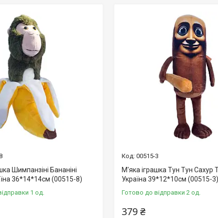
8
00515-3
шка Шимпанзіні Бананіні
М'яка іграшка Тун Тун Сахур 
їна 36*14*14см (00515-8)
Україна 39*12*10см (00515-3
відправки 1 од.
Готово до відправки 2 од.
379 ₴