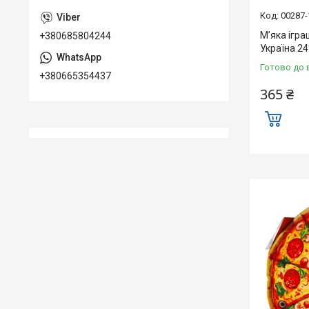
00287-
М’яка ігр
+380685804244
Україна 24
Готово до 
+380665354437
365 ₴