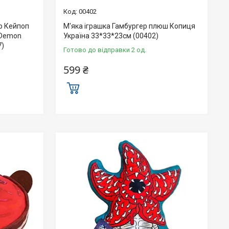
00402
гр Кейпоп
М'яка іграшка Гамбургер плюш Копиця
 Demon
Україна 33*33*23см (00402)
7)
Готово до відправки 2 од.
599 ₴