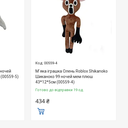
00559-4
 ночей
М`яка іграшка Олень Roblox Shikanoko
(00559-5)
Шиканоко 99 ночей мем плюш
43*12*5см (00559-4)
Готово до відправки 19 од.
434 ₴