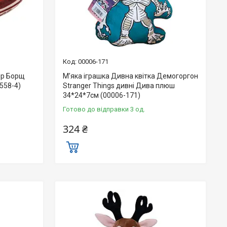
00006-171
ір Борщ
М’яка іграшка Дивна квітка Демогоргон
558-4)
Stranger Things дивні Дива плюш
34*24*7см (00006-171)
Готово до відправки 3 од.
324 ₴