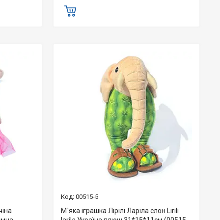
00515-5
чіна
М`яка іграшка Лірілі Ларіла слон Lirili
німна
larila Україна плюш 31*15*11см (00515-