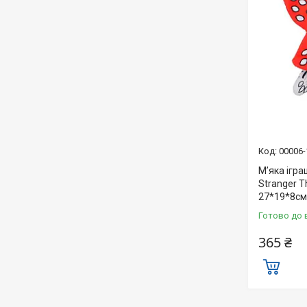
00006-
М’яка ігр
Stranger 
27*19*8см
Готово до 
365 ₴