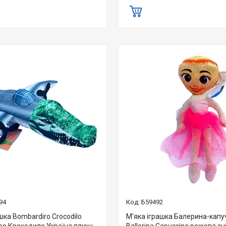
94
Б59492
шка Bombardiro Crocodilo
М'яка іграшка Балерина-капу
о Крокодило Україна плюш
Ballerina Capuccina рожева з