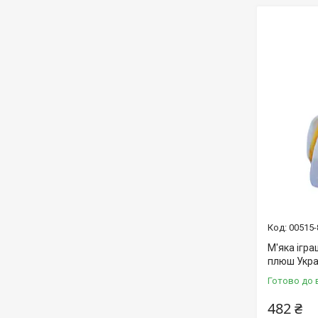
00515-
М'яка ігра
плюш Укра
Готово до 
482 ₴