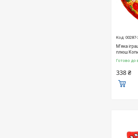
00287-
М'яка ігра
плюш Копи
Готово до 
338 ₴