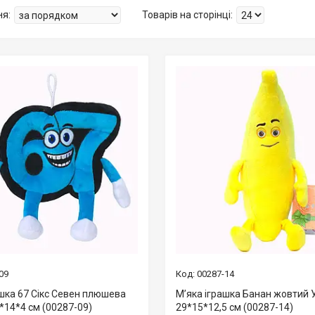
09
00287-14
ашка 67 Сікс Севен плюшева
М’яка іграшка Банан жовтий 
*14*4 см (00287-09)
29*15*12,5 см (00287-14)