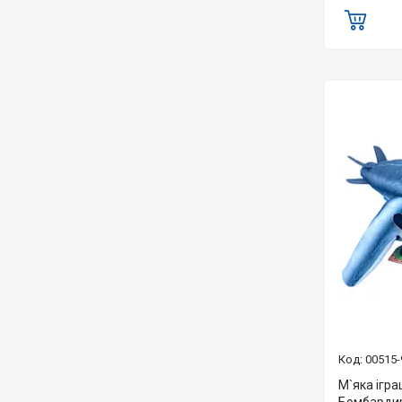
00515-
М`яка ігра
Бомбардир