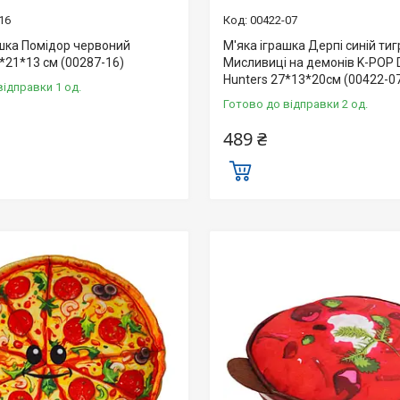
16
00422-07
ашка Помідор червоний
М'яка іграшка Дерпі синій ти
*21*13 см (00287-16)
Мисливиці на демонів K-POP
Hunters 27*13*20см (00422-0
відправки 1 од.
Готово до відправки 2 од.
489 ₴