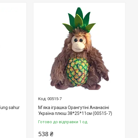
00515-7
Tung sahur
М`яка іграшка Орангутіні Ананасіні
)
Україна плюш 38*25*11см (00515-7)
Готово до відправки 1 од.
538 ₴