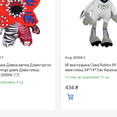
17
00559-5
ашка Дивна квітка Демогоргон
М`яка іграшка Сова Roblox 99
Things дивні Дива плюш
мем плюш 34*14*7см Україна 
 (00006-17)
Готово до відправки 13 од.
відправки 4 од.
434 ₴