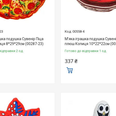
23
00558-4
шка подушка Сувенір Піца
М'яка іграшка подушка Сувен
ця 8*29*29см (00287-23)
плюш Копиця 10*22*22см (00
відправки 2 од.
Готово до відправки 1 од.
337 ₴