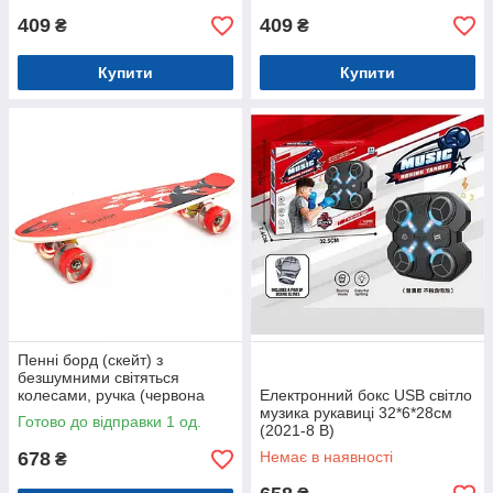
409
409
₴
₴
Купити
Купити
Пенні борд (скейт) з
безшумними світяться
колесами, ручка (червона
Електронний бокс USB світло
акула) 70822
музика рукавиці 32*6*28см
Готово до відправки 1 од.
(2021-8 B)
678
Немає в наявності
₴