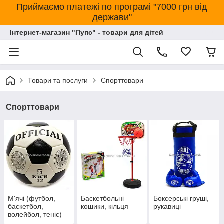
Приймаємо платежі по програмі "7000 грн від
держави"
Інтернет-магазин "Пупс" - товари для дітей
Товари та послуги
Спорттовари
Спорттовари
М'ячі (футбол,
Баскетбольні
Боксерські груші,
баскетбол,
кошики, кільця
рукавиці
волейбол, теніс)