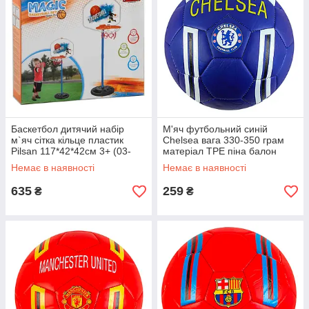
Баскетбол дитячий набір
М'яч футбольний синій
м`яч сітка кільце пластик
Chelsea вага 330-350 грам
Pilsan 117*42*42см 3+ (03-
матеріал TPE піна балон
394)
гумовий розмір 5 (C 62402)
Немає в наявності
Немає в наявності
635
259
₴
₴