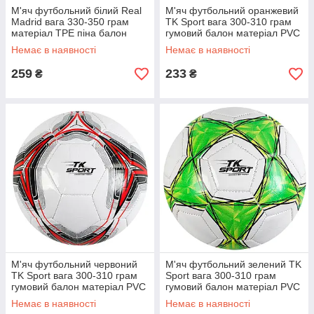
М'яч футбольний білий Real
М'яч футбольний оранжевий
Madrid вага 330-350 грам
TK Sport вага 300-310 грам
матеріал TPE піна балон
гумовий балон матеріал PVC
гумовий розмір 5 (C 62402)
розмір №5 (C 62388)
Немає в наявності
Немає в наявності
259
233
₴
₴
М'яч футбольний червоний
М'яч футбольний зелений TK
TK Sport вага 300-310 грам
Sport вага 300-310 грам
гумовий балон матеріал PVC
гумовий балон матеріал PVC
розмір №5 (C 62388)
розмір №5 (C 62388)
Немає в наявності
Немає в наявності