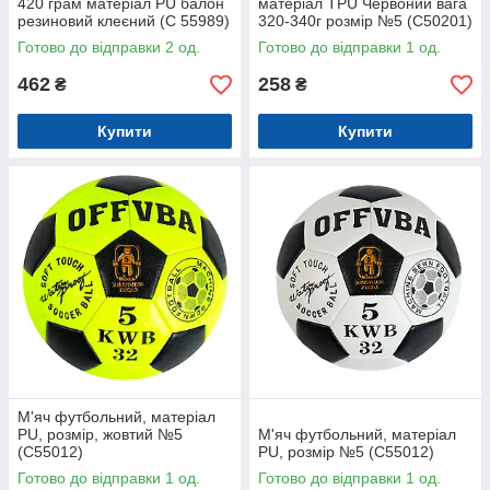
420 грам матеріал PU балон
матеріал TPU Червоний вага
резиновий клеєний (C 55989)
320-340г розмір №5 (C50201)
Готово до відправки 2 од.
Готово до відправки 1 од.
462
258
₴
₴
Купити
Купити
М'яч футбольний, матеріал
PU, розмір, жовтий №5
М'яч футбольний, матеріал
(С55012)
PU, розмір №5 (С55012)
Готово до відправки 1 од.
Готово до відправки 1 од.