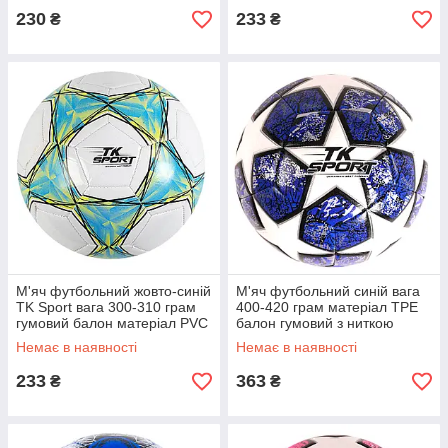
230
233
₴
₴
М'яч футбольний жовто-синій
М'яч футбольний синій вага
TK Sport вага 300-310 грам
400-420 грам матеріал TPE
гумовий балон матеріал PVC
балон гумовий з ниткою
розмір №5 (C 62388)
розмір №5 (C 50473)
Немає в наявності
Немає в наявності
233
363
₴
₴