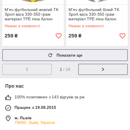
М'яч футбольний жовтий TK
М'яч футбольний білий TK
Sport вага 330-350 грам
Sport вага 330-350 грам
матеріал TPE піна балон
матеріал TPE піна балон
гумовий (C 44452)
гумовий (C 44452)
Немає в наявності
Немає в наявності
259
259
₴
₴
Показати ще
1
/ 18
Про нас
100% позитивних з 143 відгуків за рік
Працює з 19.08.2015
м. Львів
79000, Львів, Україна