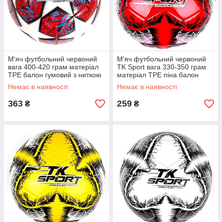
М'яч футбольний червоний
М'яч футбольний червоний
вага 400-420 грам матеріал
TK Sport вага 330-350 грам
TPE балон гумовий з ниткою
матеріал TPE піна балон
розмір №5 (C 50473)
гумовий (C 44452)
Немає в наявності
Немає в наявності
363
259
₴
₴