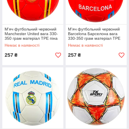
М'яч футбольний червоний
М'яч футбольний червоний
Manchester United вага 330-
Barcelona Барселона вага
350 грам матеріал TPE піна
330-350 грам матеріал TPE
балон гумовий розмір 5 (C
піна балон гумовий розмір 5
Немає в наявності
Немає в наявності
62402)
(C 62402)
257
257
₴
₴