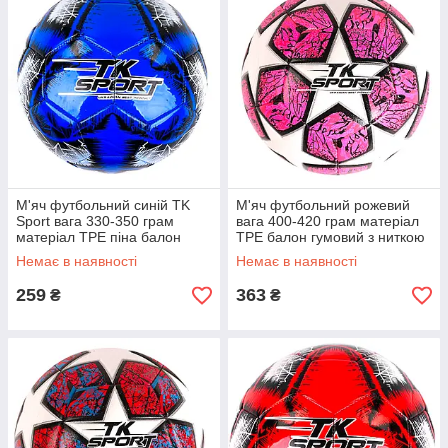
М'яч футбольний синій TK
М'яч футбольний рожевий
Sport вага 330-350 грам
вага 400-420 грам матеріал
матеріал TPE піна балон
TPE балон гумовий з ниткою
гумовий (C 44452)
розмір №5 (C 50473)
Немає в наявності
Немає в наявності
259
363
₴
₴