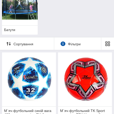
Батути
Сортування
0
Фільтри
М`яч футбольний синій вага
М`яч футбольний TK Sport