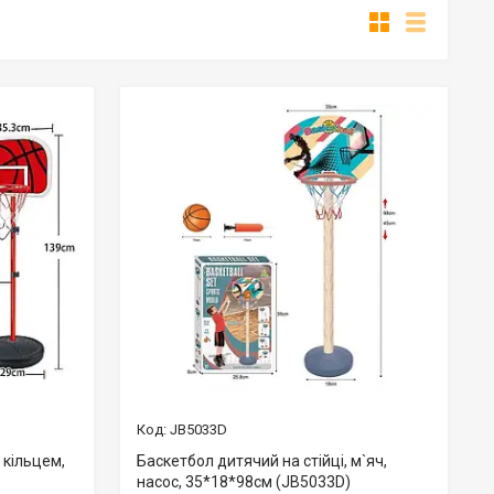
JB5033D
 кільцем,
Баскетбол дитячий на стійці, м`яч,
насос, 35*18*98см (JB5033D)