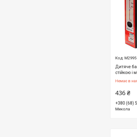
М2995
Дитяче бас
стійкою і 
Немає в на
436 ₴
+380 (68) 
Микола