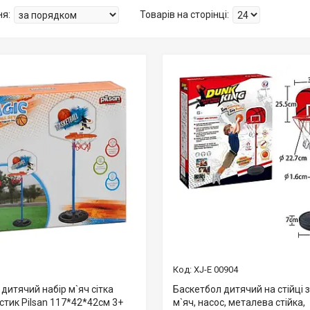
XJ-E 00904
дитячий набір м`яч сітка
Баскетбол дитячий на стійці з
стик Pilsan 117*42*42см 3+
м`яч, насос, металева стійка,