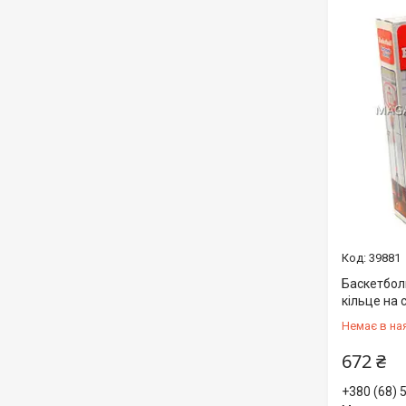
39881
Баскетбол
кільце на с
Немає в на
672 ₴
+380 (68) 