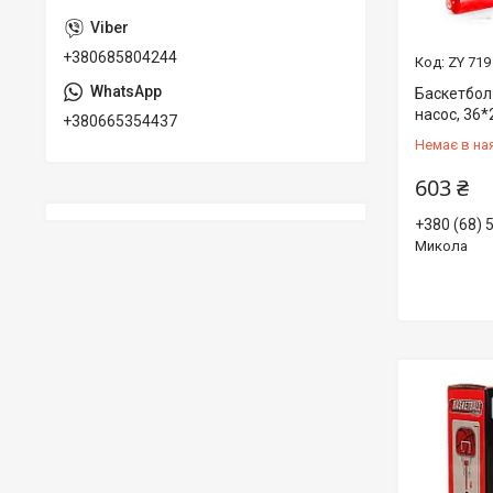
+380685804244
ZY 719
Баскетбол 
насос, 36*
+380665354437
Немає в на
603 ₴
+380 (68) 
Микола