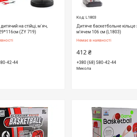
L1803
дитячий на стійці, м`яч,
Дитяче баскетбольне кільце з
29*116см (ZY 719)
м'ячем 106 см (L1803)
явності
Немає в наявності
412 ₴
580-42-44
+380 (68) 580-42-44
Микола