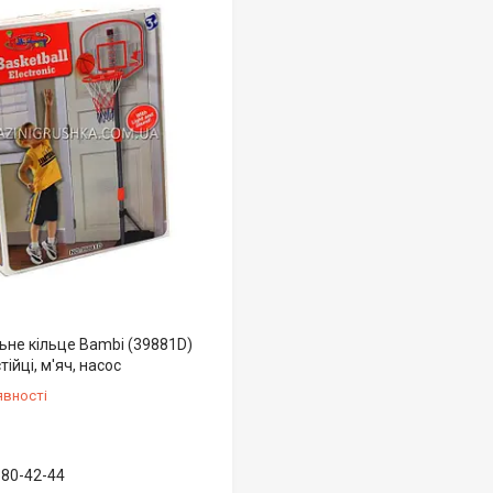
ьне кільце Bambi (39881D)
тійці, м'яч, насос
явності
580-42-44