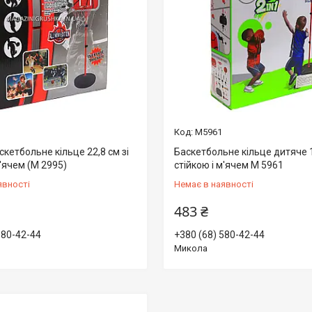
М5961
кетбольне кільце 22,8 см зі
Баскетбольне кільце дитяче 1
м'ячем (M 2995)
стійкою і м'ячем M 5961
явності
Немає в наявності
483 ₴
580-42-44
+380 (68) 580-42-44
Микола