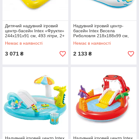
Дитячий надувний ігровий
Надувний ігровий центр-
центр-басейн Intex «Фрукти»
басейн Intex Весела
244x191x91 см, 493 літри, 2+
Риболовля 218х188х99 см,
з іграшками, гіркою
розприскувач, гірка, шаріки , з
Немає в наявності
Немає в наявності
надувною вудочкою, 2 риби
182
3 071
2 133
₴
₴
Надувний ігровий центр Intex
Надувний ігровий центр Intex