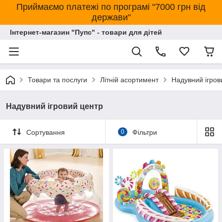
Приймаємо платежі по програмі "7000 грн від
держави"
Інтернет-магазин "Пупс" - товари для дітей
Товари та послуги
Літній асортимент
Надувний ігров
Надувний ігровий центр
Сортування
0
Фільтри