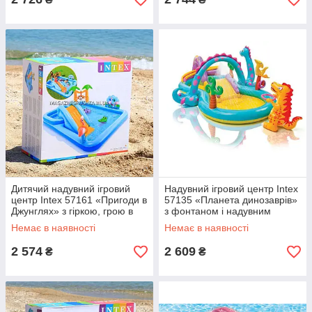
Дитячий надувний ігровий
Надувний ігровий центр Intex
центр Intex 57161 «Пригоди в
57135 «Планета динозаврів»
Джунглях» з гіркою, грою в
з фонтаном і надувним
кільця, шаріками, надувними
кільцем», 333х229х112см,
Немає в наявності
Немає в наявності
іграшками,
280л, 8,1 кг, від 3 років
2 574
2 609
₴
₴