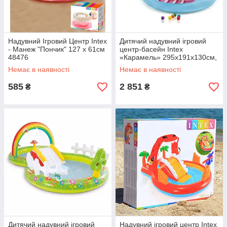
Надувний Ігровий Центр Intex
Дитячий надувний ігровий
- Манеж "Пончик" 127 х 61см
центр-басейн Intex
48476
«Карамель» 295х191х130см,
374 л., з надувними
Немає в наявності
Немає в наявності
іграшками, з
розбризкувачами і гіркою
585
2 851
₴
₴
Дитячий надувний ігровий
Надувний ігровий центр Intex