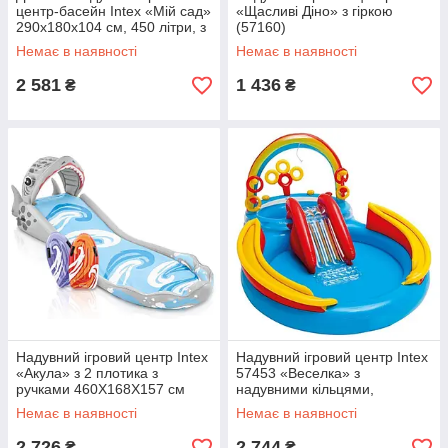
центр-басейн Intex «Мій сад»
«Щасливі Діно» з гіркою
290x180x104 см, 450 літри, з
(57160)
надувними іграшками,
Немає в наявності
Немає в наявності
фонтаном і гіркою (57154)
2 581
1 436
₴
₴
Надувний ігровий центр Intex
Надувний ігровий центр Intex
«Акула» з 2 плотика з
57453 «Веселка» з
ручками 460X168X157 см
надувними кільцями,
(57159)
фонтаном і гіркою
Немає в наявності
Немає в наявності
2 726
2 744
₴
₴